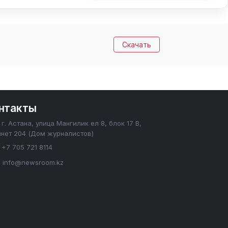
Скачать
нтакты
г. Астана, улица Мангилик ел 8, блок 17 В,
инет 204 (Дом журналистов)
+7 705 721 8114
info@newsroom.kz