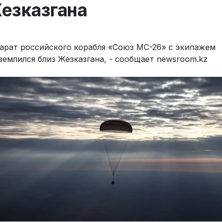
езказгана
арат российского корабля «Союз МС-26» с экипажем
землился близ Жезказгана, - сообщает newsroom.kz