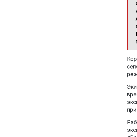
Кор
сег
реж
Эки
вре
экс
при
Раб
экс