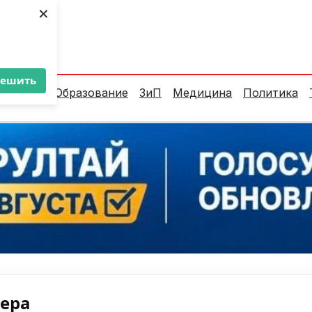
×
ент:
32°C
решить
алитика
Образование
ЗиП
Медицина
Политика
нера