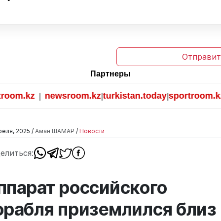
Отправит
Партнеры
m.kz
newsroom.kz
turkistan.today
sportroom.kz
|
|
|
реля, 2025 /
Аман ШАМАР
/
Новости
елиться:
ппарат российского
орабля приземлился близ