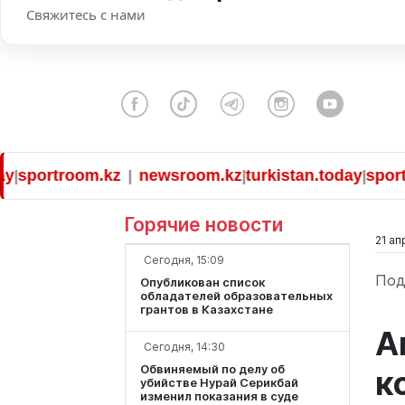
Свяжитесь с нами
ortroom.kz
newsroom.kz
turkistan.today
sportroo
|
|
|
Горячие новости
21 ап
Сегодня, 15:09
Под
Опубликован список
обладателей образовательных
грантов в Казахстане
А
Сегодня, 14:30
Обвиняемый по делу об
к
убийстве Нурай Серикбай
изменил показания в суде