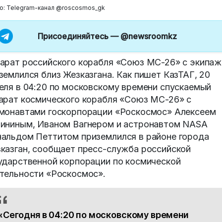
о: Telegram-канал @roscosmos_gk
Присоединяйтесь —
@newsroomkz
арат российского корабля «Союз МС-26» с экипа
землился близ Жезказгана. Как пишет КазТАГ, 20
еля в 04:20 по московскому времени спускаемый
арат космического корабля «Союз МС-26» с
монавтами госкорпорации «Роскосмос» Алексеем
ининым, Иваном Вагнером и астронавтом NASA
альдом Петтитом приземлился в районе города
казган, сообщает пресс-служба российской
ударственной корпорации по космической
тельности «Роскосмос».
«Сегодня в 04:20 по московскому времени