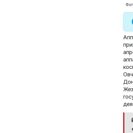
Фот
Апп
при
апр
апп
кос
Овч
Дон
Жез
гос
дея