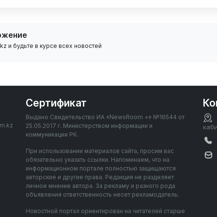
ожение
z и будьте в курсе всех новостей
Сертификат
Ко
Выдано Свидетельство ИА «NewsRoom +» №16544 от
om.kz
25.05.2017 г. Министерством информации и
каб
коммуникации РК.
При использовании материалов сайта, просим вас
обязательно указать ссылки. Напоминаем, что на
информационном портале полностью защищаются
авторские и другие права. Редакция не разделяет
личное мнение автора. За рекламу и разного рода
объявления ответственность несет рекламодатель.
Новостной портал ориентирован на читателей старше