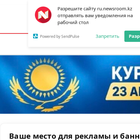
Разрешите сайту ru.newsroom.kz
отправлять вам уведомления на
Астана:
19°C
Алматы:
25°C
Шымк
рабочий стол
Запретить
Раз
Powered by SendPulse
Новости
Ан
Ваше место для рекламы и бан