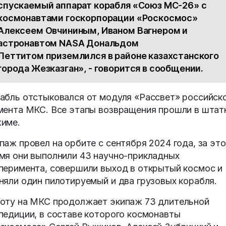
спускаемый аппарат корабля «Союз МС-26» с
космонавтами госкорпорации «Роскосмос»
Алексеем Овчининым, Иваном Вагнером и
астронавтом NASA Дональдом
Петтитом приземлился в районе казахстанского
города Жезказган», - говорится в сообщении.
абль отстыковался от модуля «Рассвет» российск
мента МКС. Все этапы возвращения прошли в шта
име.
паж провел на орбите с сентября 2024 года, за это
мя они выполнили 43 научно-прикладных
перимента, совершили выход в открытый космос и
няли один пилотируемый и два грузовых корабля.
оту на МКС продолжает экипаж 73 длительной
педиции, в составе которого космонавты