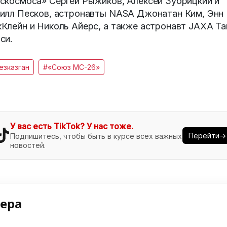
скосмоса» Сергей Рыжиков, Алексей Зубрицкий и
илл Песков, астронавты NASA Джонатан Ким, Энн
Клейн и Николь Айерс, а также астронавт JAXA Та
си.
езказган
#«Союз МС-26»
У вас есть TikTok? У нас тоже.
Перейти→
Подпишитесь, чтобы быть в курсе всех важных
новостей.
нера