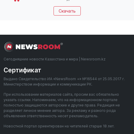
Скачать
Сегодняшние новости Казахстана и мира | Newsroom.kz
Сертификат
Выдано Свидетельство ИА «NewsRoom +» №16544 от 25.05.2017 г.
Министерством информации и коммуникации РК.
При использовании материалов сайта, просим вас обязательно
указать ссылки. Напоминаем, что на информационном портале
полностью защищаются авторские и другие права. Редакция не
разделяет личное мнение автора. За рекламу и разного рода
объявления ответственность несет рекламодатель.
Новостной портал ориентирован на читателей старше 18 лет.