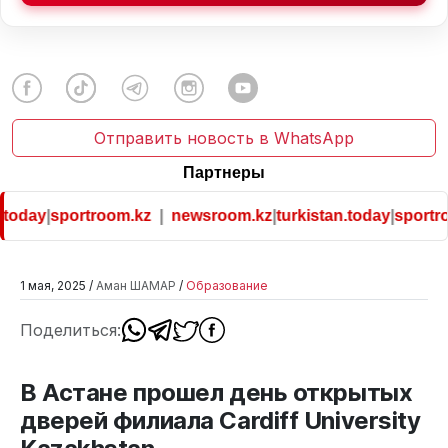
Отправить новость в WhatsApp
Партнеры
oday
|
sportroom.kz
|
newsroom.kz
|
turkistan.today
|
sportroo
1 мая, 2025 /
Аман ШАМАР
/
Образование
Поделиться:
В Астане прошел день открытых
дверей филиала Cardiff University