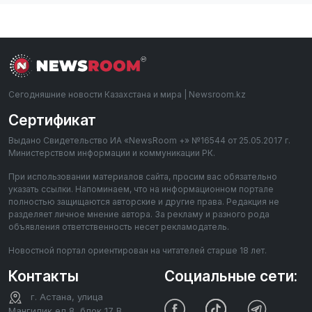
Сегодняшние новости Казахстана и мира | Newsroom.kz
Сертификат
Выдано Свидетельство ИА «NewsRoom +» №16544 от 25.05.2017 г.
Министерством информации и коммуникации РК.
При использовании материалов сайта, просим вас обязательно
указать ссылки. Напоминаем, что на информационном портале
полностью защищаются авторские и другие права. Редакция не
разделяет личное мнение автора. За рекламу и разного рода
объявления ответственность несет рекламодатель.
Новостной портал ориентирован на читателей старше 18 лет.
Контакты
Социальные сети:
г. Астана, улица
Мангилик ел 8, блок 17 В,