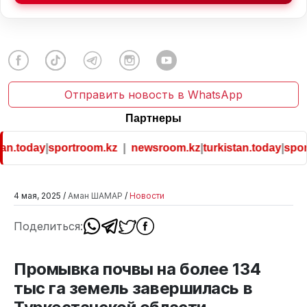
Отправить новость в WhatsApp
Партнеры
an.today
|
sportroom.kz
|
newsroom.kz
|
turkistan.today
|
sport
4 мая, 2025 /
Аман ШАМАР
/
Новости
Поделиться:
Промывка почвы на более 134
тыс га земель завершилась в