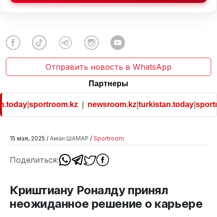
Отправить новость в WhatsApp
Партнеры
.today
|
sportroom.kz
|
newsroom.kz
|
turkistan.today
|
sportr
15 мая, 2025 /
Аман ШАМАР
/
Sportroom
Поделиться:
Криштиану Роналду принял
неожиданное решение о карьере