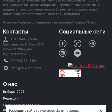
указать ссылки. Напоминаем, что на информационном портале
полностью защищаются авторские и другие права. Редакция не
разделяет личное мнение автора. За рекламу и разного рода
объявления ответственность несет рекламодатель.
Новостной портал ориентирован на читателей старше 18 лет.
Контакты
Социальные сети:
г. Астана, улица
Мангилик ел 8, блок 17 В,
кабинет 204 (Дом
журналистов)
+7 705 721 8114
info@newsroom.kz
О нас
Выборы 2026
Редакция
Правила пользования
×
сайтом
Разрешите сайту ru.newsroom.kz отправлять