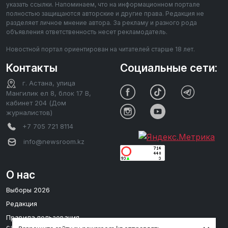
указать ссылки. Напоминаем, что на информационном портале
полностью защищаются авторские и другие права. Редакция не
разделяет личное мнение автора. За рекламу и разного рода
объявления ответственность несет рекламодатель.
Новостной портал ориентирован на читателей старше 18 лет.
Контакты
Социальные сети:
г. Астана, улица
Мангилик ел 8, блок 17 В,
кабинет 204 (Дом
журналистов)
+7 705 721 8114
info@newsroom.kz
О нас
Выборы 2026
Редакция
Правила пользования
сайтом