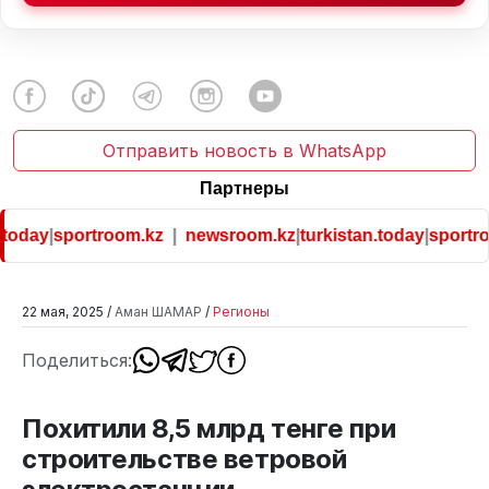
Отправить новость в WhatsApp
Партнеры
today
|
sportroom.kz
|
newsroom.kz
|
turkistan.today
|
sportro
22 мая, 2025 /
Аман ШАМАР
/
Регионы
Поделиться:
Похитили 8,5 млрд тенге при
строительстве ветровой