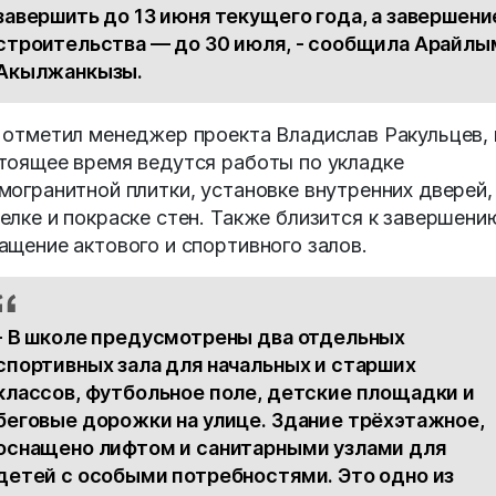
завершить до 13 июня текущего года, а завершени
строительства — до 30 июля, - сообщила Арайлы
Акылжанкызы.
 отметил менеджер проекта Владислав Ракульцев, 
тоящее время ведутся работы по укладке
могранитной плитки, установке внутренних дверей,
елке и покраске стен. Также близится к завершени
ащение актового и спортивного залов.
- В школе предусмотрены два отдельных
спортивных зала для начальных и старших
классов, футбольное поле, детские площадки и
беговые дорожки на улице. Здание трёхэтажное,
оснащено лифтом и санитарными узлами для
детей с особыми потребностями. Это одно из