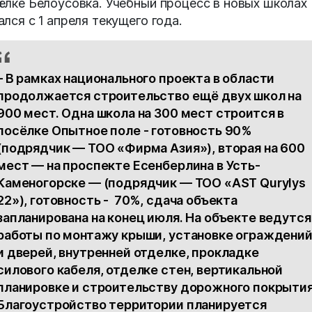
ёлке Белоусовка. Учебный процесс в новых школах
ался с 1 апреля текущего года.
– В рамках национального проекта в области
продолжается строительство ещё двух школ на
900 мест. Одна школа на 300 мест строится в
посёлке Опытное поле - готовность 90%
(подрядчик — ТОО «Фирма Азия»), вторая на 600
мест — на проспекте Есенберлина в Усть-
Каменогорске — (подрядчик — ТОО «AST Qurylys
22»), готовность - 70%, сдача объекта
запланирована на конец июля. На объекте ведутся
работы по монтажу крыши, установке ограждени
и дверей, внутренней отделке, прокладке
силового кабеля, отделке стен, вертикальной
планировке и строительству дорожного покрытия
Благоустройство территории планируется