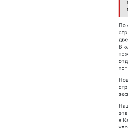
По 
стр
две
В к
пож
отд
пот
Нов
стр
экс
Нац
эта
в К
удо