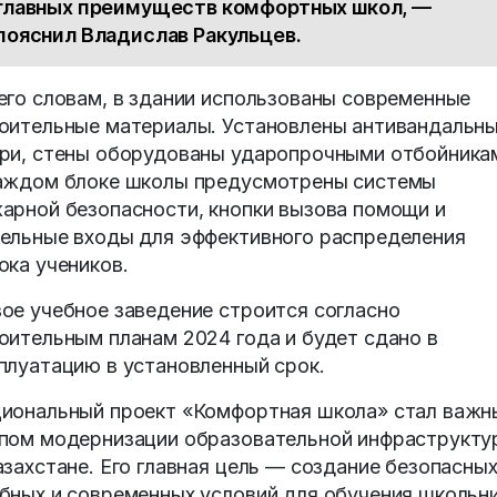
главных преимуществ комфортных школ, —
пояснил Владислав Ракульцев.
его словам, в здании использованы современные
оительные материалы. Установлены антивандальн
ри, стены оборудованы ударопрочными отбойника
аждом блоке школы предусмотрены системы
арной безопасности, кнопки вызова помощи и
ельные входы для эффективного распределения
ока учеников.
ое учебное заведение строится согласно
оительным планам 2024 года и будет сдано в
плуатацию в установленный срок.
иональный проект «Комфортная школа» стал важ
пом модернизации образовательной инфраструкту
азахстане. Его главная цель — создание безопасных
бных и современных условий для обучения школьн