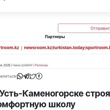
Отправит
Партнеры
.kz
newsroom.kz
turkistan.today
sportroom.kz
|
|
|
я, 2025 /
Аман ШАМАР
/
Регионы
елиться:
 Усть-Каменогорске строя
омфортную школу