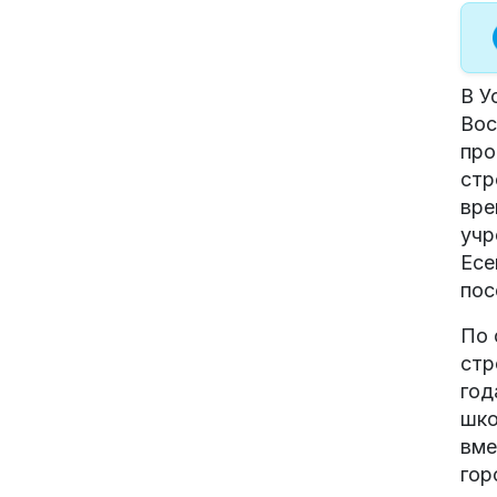
В У
Вос
про
стр
вре
учр
Есе
пос
По 
стр
год
шко
вме
гор