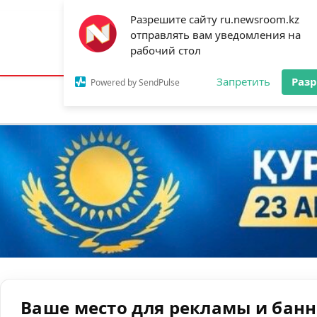
Разрешите сайту ru.newsroom.kz
отправлять вам уведомления на
Астана:
23°C
Алматы:
28°C
Шымк
рабочий стол
Запретить
Раз
Powered by SendPulse
Новости
Ан
Ваше место для рекламы и бан