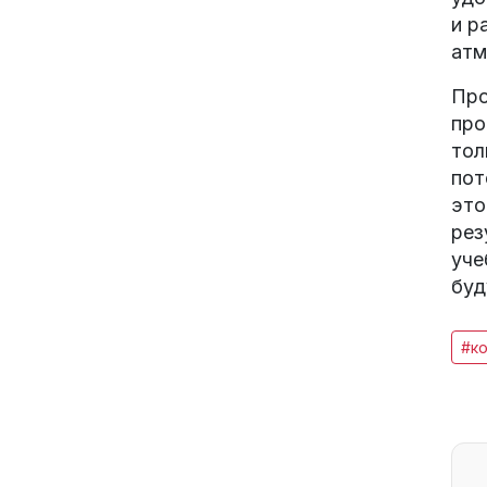
и р
атм
Про
про
тол
пот
это
рез
уче
буд
#к