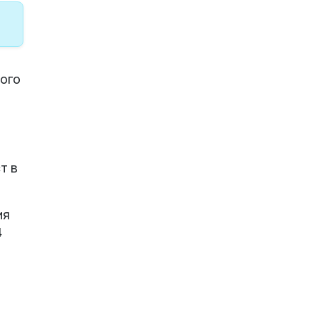
ого
т в
ия
4