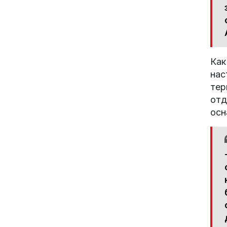
Как
нас
тер
отд
осн