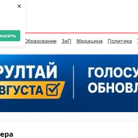
×
ент:
35°C
решить
алитика
Образование
ЗиП
Медицина
Политика
нера