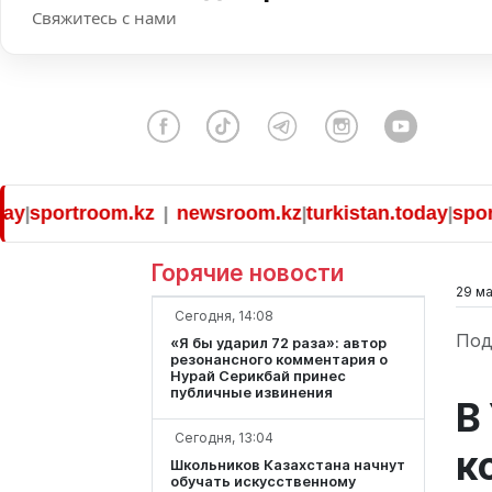
Свяжитесь с нами
ortroom.kz
newsroom.kz
turkistan.today
sportroom
|
|
|
Горячие новости
29 ма
Сегодня, 14:08
Под
«Я бы ударил 72 раза»: автор
резонансного комментария о
Нурай Серикбай принес
публичные извинения
В
Сегодня, 13:04
к
Школьников Казахстана начнут
обучать искусственному