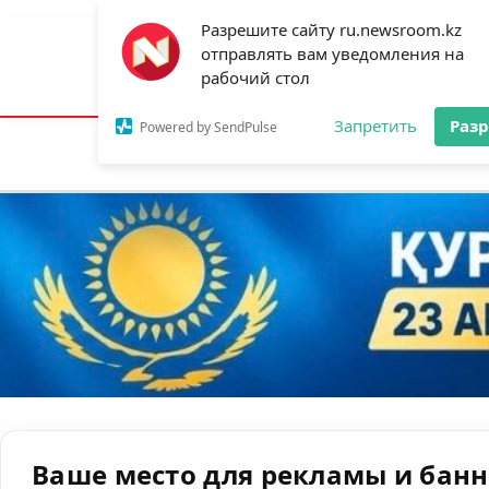
Разрешите сайту ru.newsroom.kz
отправлять вам уведомления на
Астана:
23°C
Алматы:
34°C
Шымк
рабочий стол
Запретить
Раз
Powered by SendPulse
Новости
Ан
Ваше место для рекламы и бан