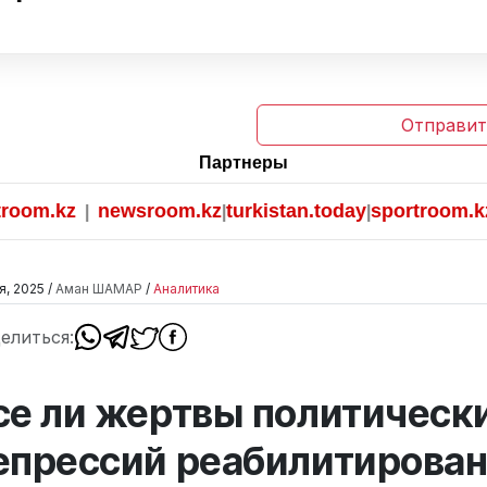
Отправит
Партнеры
.kz
newsroom.kz
turkistan.today
sportroom.kz
|
|
|
я, 2025 /
Аман ШАМАР
/
Аналитика
елиться:
се ли жертвы политическ
епрессий реабилитирова