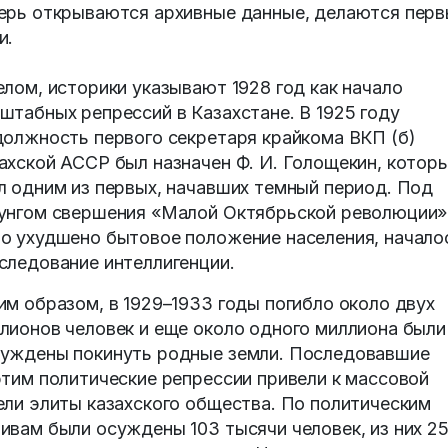
ерь открываются архивные данные, делаются пер
и.
елом, историки указывают 1928 год как начало
штабных репрессий в Казахстане. В 1925 году
должность первого секретаря крайкома ВКП (б)
ахской АССР был назначен Ф. И. Голощекин, котор
л одним из первых, начавших темный период. Под
унгом свершения «Малой Октябрьской революции»
о ухудшено бытовое положение населения, начало
следование интеллигенции.
им образом, в 1929–1933 годы погибло около двух
лионов человек и еще около одного миллиона были
уждены покинуть родные земли. Последовавшие
этим политические репрессии привели к массовой
ели элиты казахского общества. По политическим
ивам были осуждены 103 тысячи человек, из них 2