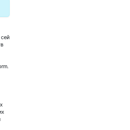
 сей
тв
orm.
х
их
и