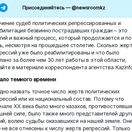
Присоединяйтесь —
@newsroomkz
чение судеб политических репрессированных и
билитация безвинно пострадавших граждан – это
гий и важный процесс, который продолжается и по
ь, несмотря на прошедшее столетие. Сколько жер
рессий уже было реабилитированы и что было
лано за более чем 30 лет работы в этой области,
айте в материале корреспондента агентства Kazinf
ало темного времени
дно назвать точное число жертв политических
рессий или их национальный состав. Потому что
ачале ХХ века было много казахов, противостоявши
шней силе, было также много представителей друг
ий, волею судьбы оказавшихся на нашей земле. Он
 не все отнесены к числу жертв репрессий. Только