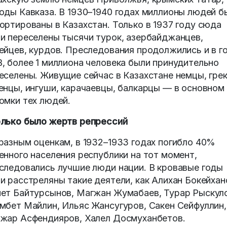
оды Кавказа. В 1930–1940 годах миллионы людей б
ортированы в Казахстан. Только в 1937 году сюда
и переселены тысячи турок, азербайджанцев,
ейцев, курдов. Преследования продолжились и в г
, более 1 миллиона человека были принудительно
еселены. Живущие сейчас в Казахстане немцы, грек
енцы, ингуши, карачаевцы, балкарцы — в основном
омки тех людей.
лько было жертв репрессий
разным оценкам, в 1932–1933 годах погибло 40%
енного населения республики на тот момент,
следовались лучшие люди нации. В кровавые годы
и расстреляны такие деятели, как Алихан Бокейхан
ет Байтурсынов, Магжан Жумабаев, Турар Рыскул
мбет Майлин, Ильяс Жансугуров, Сакен Сейфуллин,
жар Асфендияров, Халел Досмуханбетов.