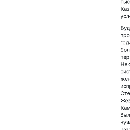
тыс
Каз
усл
Буд
про
год
бол
пер
Нек
сис
жен
исп
Сте
Жез
Кам
был
нуж
каз