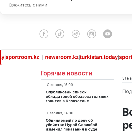
Свяжитесь с нами
rtroom.kz
newsroom.kz
turkistan.today
sportroom
|
|
|
Горячие новости
31 ма
Сегодня, 15:09
Под
Опубликован список
обладателей образовательных
грантов в Казахстане
В
Сегодня, 14:30
Обвиняемый по делу об
р
убийстве Нурай Серикбай
изменил показания в суде