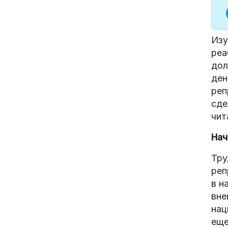
Изу
реа
дол
ден
реп
сде
чит
Нач
Тру
реп
в н
вне
нац
еще