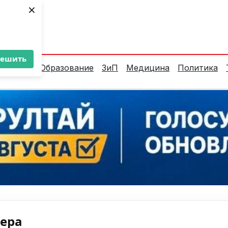
×
ент:
37°C
решить
алитика
Образование
ЗиП
Медицина
Политика
нера