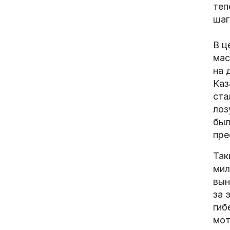
теп
шаг
В ц
мас
на 
Каз
ста
лоз
был
пре
Так
мил
вын
за 
гиб
мот