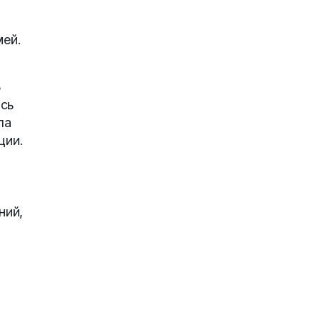
мей.
3
ись
ла
ции.
ний,