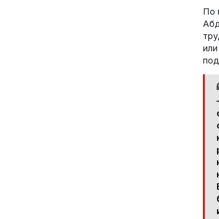
По 
Абд
тру
или
под