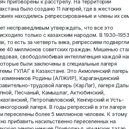
яч приговорены к расстрелу. На территории
ахстана было создано 11 лагерей, где в жестоких
овиях находились репрессированные и члены их се
ет несправедливым утверждать, что все это
исходило только с казахским народом. В 1930–195
ах, то есть за четверть века, репрессиям подвергл
ее 40 миллионов советских граждан. Мишенью ста
едовая, свободолюбивая интеллигенция каждой на
оторые были заключены в специальные лагеря
темы ГУЛАГ в Казахстане. Это Акмолинский лагерь
 изменников Родины (АЛЖИР), Карагандинский
равительно-трудовой лагерь (КарЛаг), лагеря Даль
пной, Песчаный, Камышлаг, Актюбинский,
казганский, Петропавловский, Кенгирский и Усть-
еногорский лагеря. В годы репрессий в эти лагеря
и переселены более 5 миллионов человек. К этому
но прибавить насильственно переселенных на
ахскую землю немцев Приволжья, крымских татар,