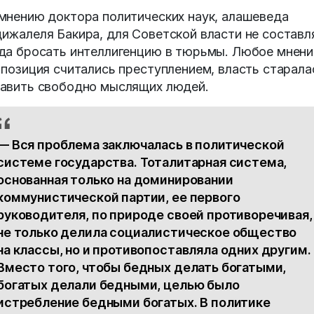
мнению доктора политических наук, алашеведа
ижалеля Бакира, для Советской власти не составл
да бросать интеллигенцию в тюрьмы. Любое мнени
 позиция считались преступлением, власть старала
авить свободно мыслящих людей.
— Вся проблема заключалась в политической
системе государства. Тоталитарная система,
основанная только на доминировании
коммунистической партии, ее первого
руководителя, по природе своей противоречивая,
не только делила социалистическое общество
на классы, но и противопоставляла одних другим.
Вместо того, чтобы бедных делать богатыми,
богатых делали бедными, целью было
истребление бедными богатых. В политике