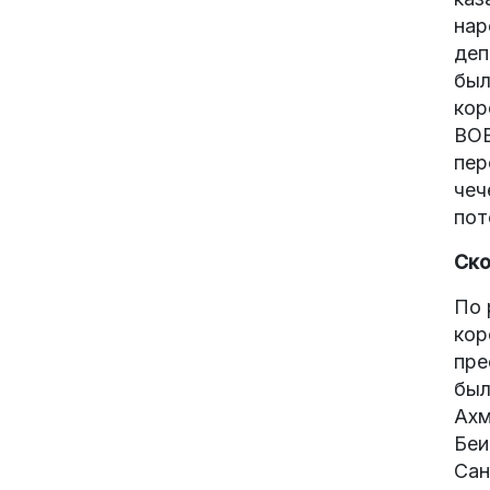
нар
деп
был
кор
ВОВ
пер
чеч
пот
Ско
По 
кор
пре
был
Ахм
Беи
Сан