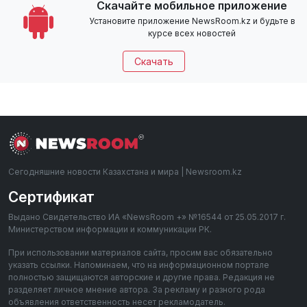
Скачайте мобильное приложение
Установите приложение NewsRoom.kz и будьте в
курсе всех новостей
Скачать
Сегодняшние новости Казахстана и мира | Newsroom.kz
Сертификат
Выдано Свидетельство ИА «NewsRoom +» №16544 от 25.05.2017 г.
Министерством информации и коммуникации РК.
При использовании материалов сайта, просим вас обязательно
указать ссылки. Напоминаем, что на информационном портале
полностью защищаются авторские и другие права. Редакция не
разделяет личное мнение автора. За рекламу и разного рода
объявления ответственность несет рекламодатель.