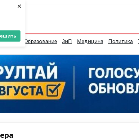
×
ент:
29°C
решить
алитика
Образование
ЗиП
Медицина
Политика
нера