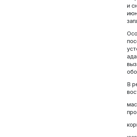
и с
июн
зап
Осо
пос
уст
ада
выз
обо
В р
вос
мас
про
кор