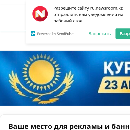
Разрешите сайту ru.newsroom.kz
отправлять вам уведомления на
Астана:
19°C
Алматы:
22°C
Шымк
рабочий стол
Запретить
Раз
Powered by SendPulse
Новости
Ан
Ваше место для рекламы и бан