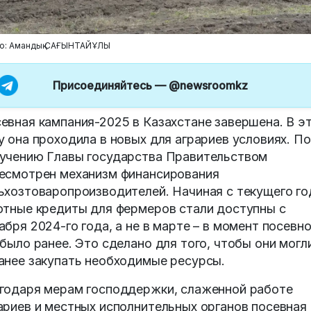
о: Амандық САҒЫНТАЙҰЛЫ
Присоединяйтесь —
@newsroomkz
евная кампания-2025 в Казахстане завершена. В э
у она проходила в новых для аграриев условиях. По
учению Главы государства Правительством
есмотрен механизм финансирования
ьхозтоваропроизводителей. Начиная с текущего го
отные кредиты для фермеров стали доступны с
абря 2024-го года, а не в марте – в момент посевно
 было ранее. Это сделано для того, чтобы они могл
анее закупать необходимые ресурсы.
годаря мерам господдержки, слаженной работе
ариев и местных исполнительных органов посевная