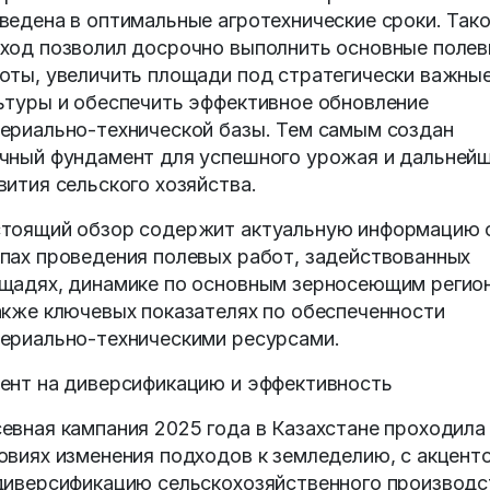
ведена в оптимальные агротехнические сроки. Так
ход позволил досрочно выполнить основные поле
оты, увеличить площади под стратегически важны
ьтуры и обеспечить эффективное обновление
ериально-технической базы. Тем самым создан
чный фундамент для успешного урожая и дальней
вития сельского хозяйства.
тоящий обзор содержит актуальную информацию 
пах проведения полевых работ, задействованных
щадях, динамике по основным зерносеющим регио
акже ключевых показателях по обеспеченности
ериально-техническими ресурсами.
ент на диверсификацию и эффективность
евная кампания 2025 года в Казахстане проходила
овиях изменения подходов к земледелию, с акцент
диверсификацию сельскохозяйственного производс