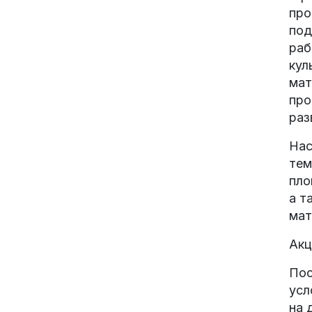
про
под
раб
кул
мат
про
раз
Нас
тем
пло
а т
мат
Акц
Пос
усл
на 