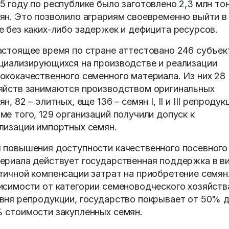
5 году по республике было заготовлено 2,3 млн то
ян. Это позволило аграриям своевременно выйти в
е без каких-либо задержек и дефицита ресурсов.
астоящее время по стране аттестовано 246 субъек
циализирующихся на производстве и реализации
ококачественного семенного материала. Из них 28
яйств занимаются производством оригинальных
ян, 82 – элитных, еще 136 – семян I, II и III репродук
ме того, 129 организаций получили допуск к
лизации импортных семян.
 повышения доступности качественного посевного
ериала действует государственная поддержка в в
тичной компенсации затрат на приобретение семян
исимости от категории семеноводческого хозяйств
вня репродукции, государство покрывает от 50% 
 стоимости закупленных семян.