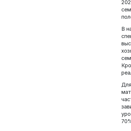
202
сем
пол
В н
спе
выс
хоз
сем
Кро
реа
Для
мат
час
зав
уро
70%