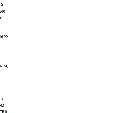
ой
вые
е
шего
о
нам,
 в
ом
тва