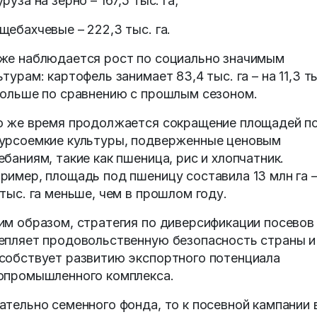
уруза на зерно – 167,5 тыс. га;
щебахчевые – 222,3 тыс. га.
же наблюдается рост по социально значимым
ьтурам: картофель занимает 83,4 тыс. га – на 11,3 т
больше по сравнению с прошлым сезоном.
о же время продолжается сокращение площадей п
урсоемкие культуры, подверженные ценовым
ебаниям, такие как пшеница, рис и хлопчатник.
ример, площадь под пшеницу составила 13 млн га –
 тыс. га меньше, чем в прошлом году.
им образом, стратегия по диверсификации посевов
епляет продовольственную безопасность страны и
собствует развитию экспортного потенциала
опромышленного комплекса.
ательно семенного фонда, то к посевной кампании 