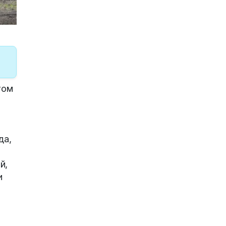
том
да,
й,
и