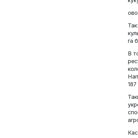
кук
ово
Так
кул
га 
В т
рес
кол
Нап
187
Так
укр
спо
агр
Кас