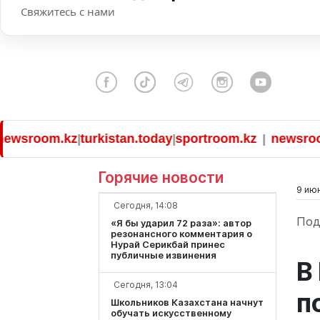
Свяжитесь с нами
oom.kz
turkistan.today
sportroom.kz
newsroom.kz
|
|
|
|
Горячие новости
9 июн
Сегодня, 14:08
Под
«Я бы ударил 72 раза»: автор
резонансного комментария о
Нурай Серикбай принес
публичные извинения
В
Сегодня, 13:04
п
Школьников Казахстана начнут
обучать искусственному