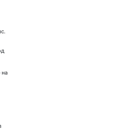
ыс.
од
 на
в