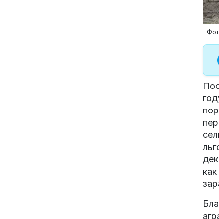
Фот
Пос
год
пор
пер
сел
льг
дек
как
зар
Бла
агр