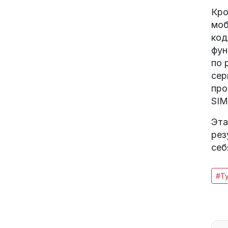
Кро
моб
код
фун
по 
сер
про
SIM
Эта
рез
себ
#Т