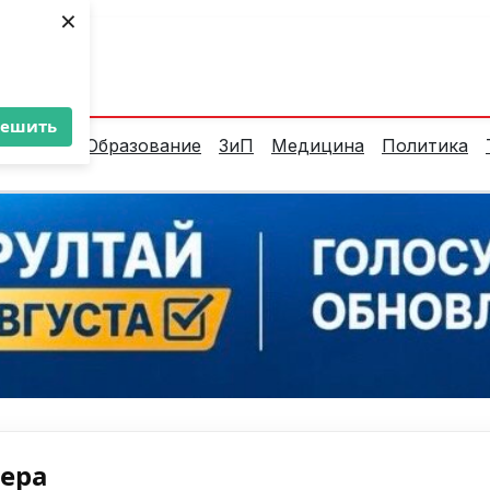
×
ент:
25°C
решить
алитика
Образование
ЗиП
Медицина
Политика
нера