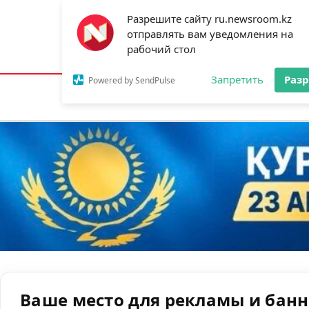
Разрешите сайту ru.newsroom.kz
отправлять вам уведомления на
Астана:
15°C
Алматы:
24°C
Шымк
рабочий стол
Запретить
Раз
Powered by SendPulse
Новости
Ан
Ваше место для рекламы и бан