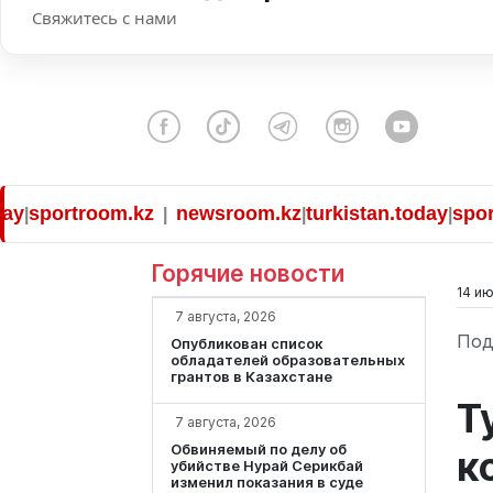
Свяжитесь с нами
portroom.kz
newsroom.kz
turkistan.today
sportroo
|
|
|
Горячие новости
14 ию
7 августа, 2026
Под
Опубликован список
обладателей образовательных
грантов в Казахстане
Т
7 августа, 2026
Обвиняемый по делу об
к
убийстве Нурай Серикбай
изменил показания в суде