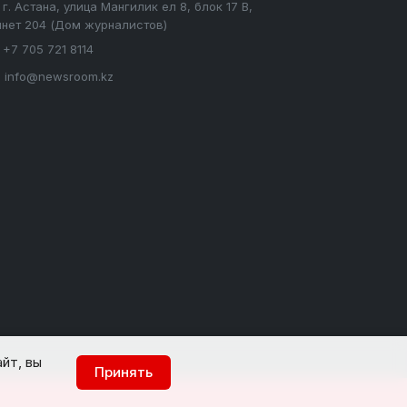
г. Астана, улица Мангилик ел 8, блок 17 В,
инет 204 (Дом журналистов)
+7 705 721 8114
info@newsroom.kz
йт, вы
Принять