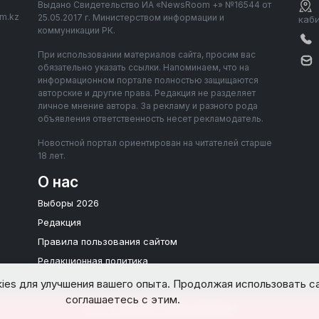
Выдано Свидетельство ИА «NewsRoom +» №16544 от
om.kz
25.05.2017 г. Министерством информации и
каб
коммуникации РК.
При использовании материалов сайта, просим вас
обязательно указать ссылки. Напоминаем, что на
информационном портале полностью защищаются
авторские и другие права. Редакция не разделяет
личное мнение автора. За рекламу и разного рода
объявления ответственность несет рекламодатель.
Новостной портал ориентирован на читателей старше
18 лет.
О нас
Выборы 2026
Редакция
Правила пользования сайтом
Редакционная политика
ies для улучшения вашего опыта. Продолжая использовать са
соглашаетесь с этим.
2017-2026 © Все права защищены