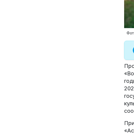
Фото
Про
«Во
год
202
гос
кул
соо
При
«Ас