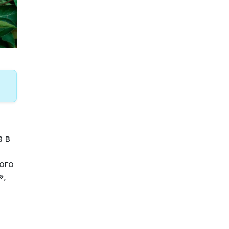
а в
ого
»,