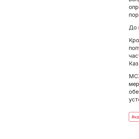
опр
пор
До 
Кро
поп
час
Каз
МСХ
мер
обе
уст
#ка