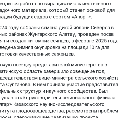
водится работа по выращиванию качественного
адочного материала, который станет основой для
ладки будущих садов с сортом «Апорт».
024 году собраны семена дикой яблони Сиверса в
ных районах Жунгарского Алатау, проведен посев
ян и создан питомник сеянцев, в феврале 2025 год
ведена зимняя окулировка на площади 10 га для
готовки качественных саженцев.
очую поездку представителей министерства в
атинскую область завершило совещание под
дседательством вице-министра сельского хозяйст
та Султанова. В нем приняли участие представите
фильных структур и научного сообщества. Был
лушан отчёт руководителя регионального филиала
лгар» Казахского научно-исследовательского
титута плодоовощеводства, рассмотрены пробле
росы, сдерживающие реализацию проекта,