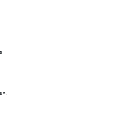
а
а».