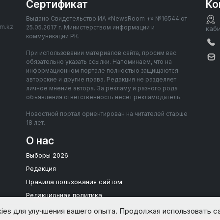
Сертификат
Ко
Выдано Свидетельство ИА «NewsRoom +» №16544 от
om.kz
25.05.2017 г. Министерством информации и
каб
коммуникации РК.
При использовании материалов сайта, просим вас
обязательно указать ссылки. Напоминаем, что на
информационном портале полностью защищаются
авторские и другие права. Редакция не разделяет
личное мнение автора. За рекламу и разного рода
объявления ответственность несет рекламодатель.
Новостной портал ориентирован на читателей старше
18 лет.
О нас
Выборы 2026
Редакция
Правила пользования сайтом
Редакционная политика
ies для улучшения вашего опыта. Продолжая использовать са