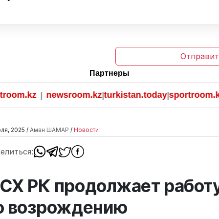
Отправит
Партнеры
m.kz
newsroom.kz
turkistan.today
sportroom.kz
|
|
|
ля, 2025 /
Аман ШАМАР
/
Новости
елиться:
СХ РК продолжает работ
о возрождению