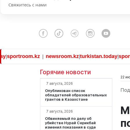
Свяжитесь с нами
ortroom.kz
newsroom.kz
turkistan.today
sportroo
|
|
|
Горячие новости
22 ию
7 августа, 2026
Под
Опубликован список
обладателей образовательных
грантов в Казахстане
М
7 августа, 2026
Обвиняемый по делу об
п
убийстве Нурай Серикбай
изменил показания в суде