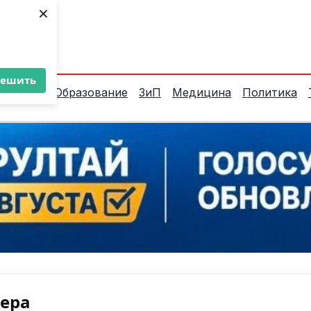
×
ент:
28°C
решить
алитика
Образование
ЗиП
Медицина
Политика
нера