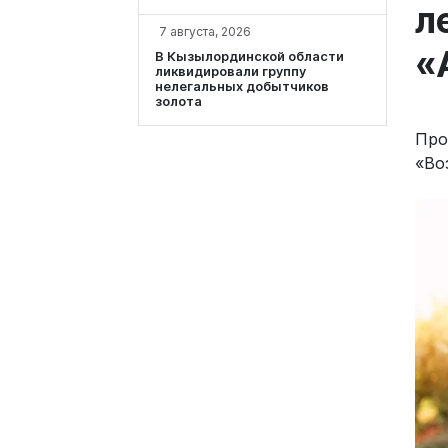
л
7 августа, 2026
«
В Кызылординской области
ликвидировали группу
нелегальных добытчиков
золота
Про
«Во