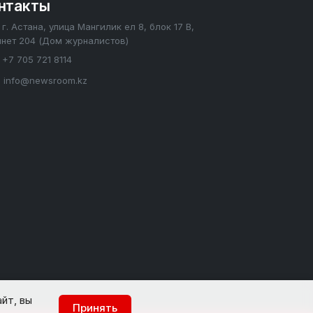
нтакты
г. Астана, улица Мангилик ел 8, блок 17 В,
инет 204 (Дом журналистов)
+7 705 721 8114
info@newsroom.kz
йт, вы
Принять