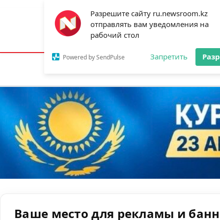
Разрешите сайту ru.newsroom.kz
отправлять вам уведомления на
Астана:
16°C
Алматы:
24°C
Шымк
рабочий стол
Запретить
Раз
Powered by SendPulse
Новости
Ан
Ваше место для рекламы и бан