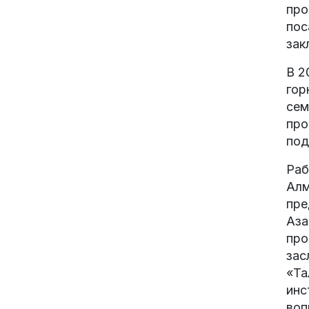
про
пос
зак
В 2
гор
сем
про
под
Раб
Алм
пре
Аза
про
зас
«Та
инс
воп