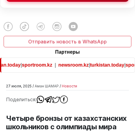
Отправить новость в WhatsApp
Партнеры
an.today
|
sportroom.kz
|
newsroom.kz
|
turkistan.today
|
sport
27 июля, 2025 /
Аман ШАМАР
/
Новости
Поделиться:
Четыре бронзы от казахстанских
школьников с олимпиады мира