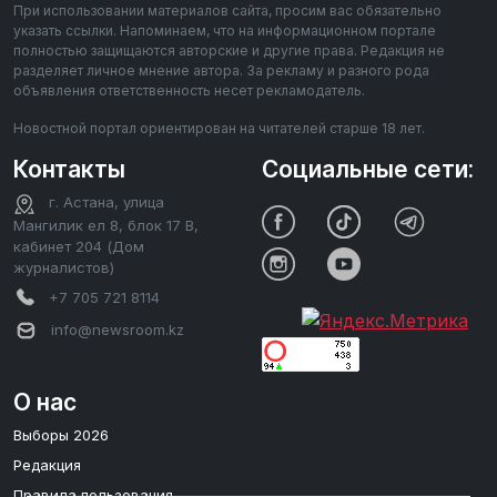
При использовании материалов сайта, просим вас обязательно
указать ссылки. Напоминаем, что на информационном портале
полностью защищаются авторские и другие права. Редакция не
разделяет личное мнение автора. За рекламу и разного рода
объявления ответственность несет рекламодатель.
Новостной портал ориентирован на читателей старше 18 лет.
Контакты
Социальные сети:
г. Астана, улица
Мангилик ел 8, блок 17 В,
кабинет 204 (Дом
журналистов)
+7 705 721 8114
info@newsroom.kz
О нас
Выборы 2026
Редакция
Правила пользования