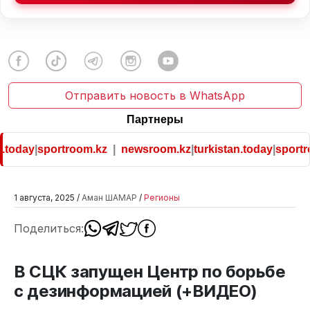
Отправить новость в WhatsApp
Партнеры
.today
|
sportroom.kz
|
newsroom.kz
|
turkistan.today
|
sportro
1 августа, 2025 /
Аман ШАМАР
/
Регионы
Поделиться:
В СЦК запущен Центр по борьбе
с дезинформацией (+ВИДЕО)