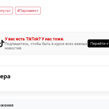
епутат
#Парламент
У вас есть TikTok? У нас тоже.
Перейти→
Подпишитесь, чтобы быть в курсе всех важных
новостей.
нера
ожение