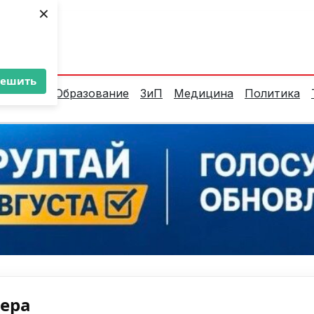
×
ент:
29°C
решить
алитика
Образование
ЗиП
Медицина
Политика
нера