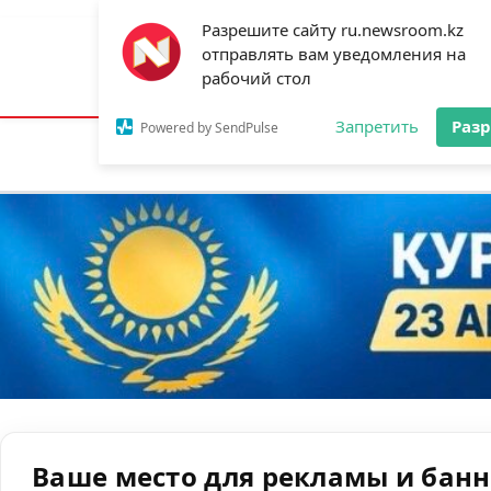
Разрешите сайту ru.newsroom.kz
отправлять вам уведомления на
Астана:
19°C
Алматы:
22°C
Шымк
рабочий стол
Запретить
Раз
Powered by SendPulse
Новости
Ан
Ваше место для рекламы и бан