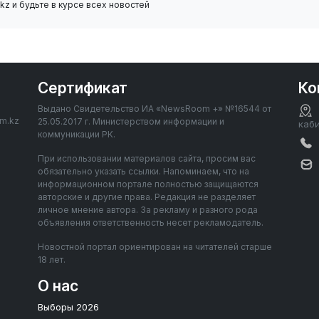
z и будьте в курсе всех новостей
Сертификат
Ко
Выдано Свидетельство ИА «NewsRoom +» №16544 от
om.kz
25.05.2017 г. Министерством информации и
каб
коммуникации РК.
При использовании материалов сайта, просим вас
обязательно указать ссылки. Напоминаем, что на
информационном портале полностью защищаются
авторские и другие права. Редакция не разделяет
личное мнение автора. За рекламу и разного рода
объявления ответственность несет рекламодатель.
Новостной портал ориентирован на читателей старше
18 лет.
О нас
Выборы 2026