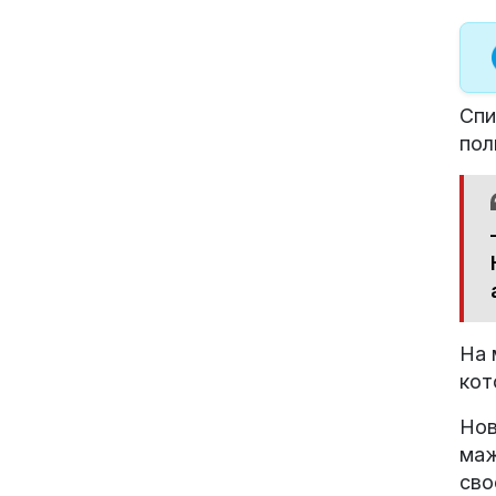
Спи
пол
На 
кот
Нов
маж
сво