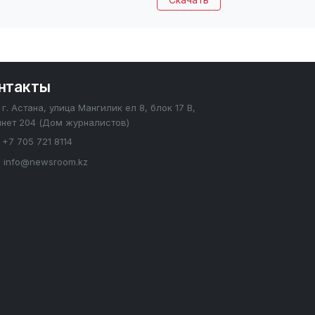
нтакты
г. Астана, улица Мангилик ел 8, блок 17 В,
инет 204 (Дом журналистов)
+7 705 721 8114
info@newsroom.kz