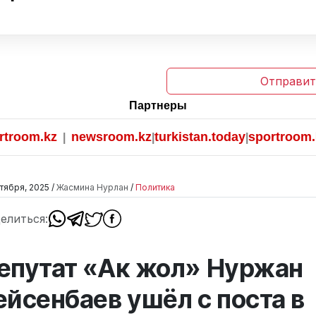
Отправит
Партнеры
om.kz
newsroom.kz
turkistan.today
sportroom.kz
|
|
|
тября, 2025 /
Жасмина Нурлан
/
Политика
елиться:
епутат «Ак жол» Нуржан
ейсенбаев ушёл с поста в