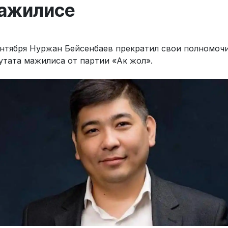
ажилисе
ентября Нуржан Бейсенбаев прекратил свои полномоч
утата мажилиса от партии «Ак жол».