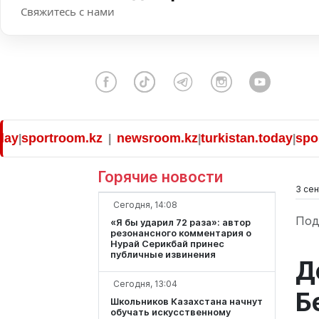
Свяжитесь с нами
sportroom.kz
newsroom.kz
turkistan.today
sportro
|
|
|
Горячие новости
3 сен
Сегодня, 14:08
Под
«Я бы ударил 72 раза»: автор
резонансного комментария о
Нурай Серикбай принес
публичные извинения
Д
Сегодня, 13:04
Б
Школьников Казахстана начнут
обучать искусственному