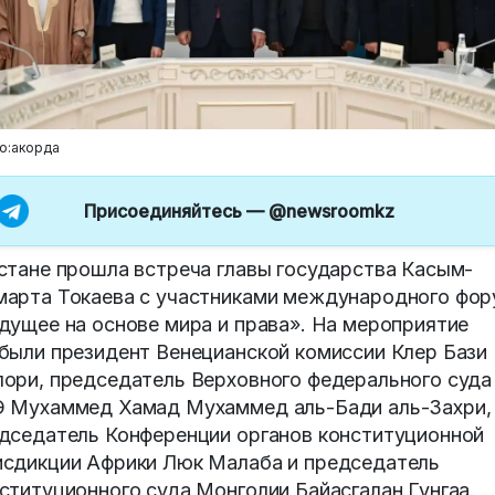
о:акорда
Присоединяйтесь —
@newsroomkz
стане прошла встреча главы государства Касым-
арта Токаева с участниками международного фор
дущее на основе мира и права». На мероприятие
были президент Венецианской комиссии Клер Бази
ори, председатель Верховного федерального суда
 Мухаммед Хамад Мухаммед аль-Бади аль-Захри,
дседатель Конференции органов конституционной
сдикции Африки Люк Малаба и председатель
ституционного суда Монголии Байасгалан Гунгаа.