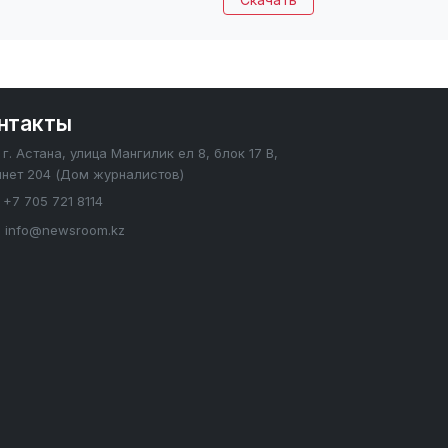
нтакты
г. Астана, улица Мангилик ел 8, блок 17 В,
инет 204 (Дом журналистов)
+7 705 721 8114
info@newsroom.kz