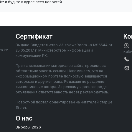
z и будьте в курсе всех новостей
Сертификат
Ко
Выдано Свидетельство ИА «NewsRoom +» №16544 от
om.kz
25.05.2017 г. Министерством информации и
каб
коммуникации РК.
При использовании материалов сайта, просим вас
обязательно указать ссылки. Напоминаем, что на
информационном портале полностью защищаются
авторские и другие права. Редакция не разделяет
личное мнение автора. За рекламу и разного рода
объявления ответственность несет рекламодатель.
Новостной портал ориентирован на читателей старше
18 лет.
О нас
Выборы 2026