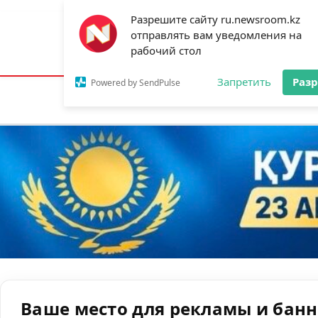
Разрешите сайту ru.newsroom.kz
отправлять вам уведомления на
Астана:
18°C
Алматы:
23°C
Шымк
рабочий стол
Запретить
Раз
Powered by SendPulse
Новости
Ан
Ваше место для рекламы и бан