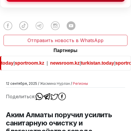
Отправить новость в WhatsApp
Партнеры
oday
|
sportroom.kz
|
newsroom.kz
|
turkistan.today
|
sportroo
12 сентября, 2025 /
Жасмина Нурлан
/
Регионы
Поделиться:
Аким Алматы поручил усилить
санитарную очистку и