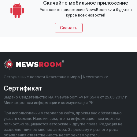
Скачайте мобильное приложение
Установите приложение NewsRoom.kz и будьте в
курсе всех новостей
Скачать
Сегодняшние новости Казахстана и мира | Newsroom.kz
Сертификат
Выдано Свидетельство ИА «NewsRoom +» №16544 от 25.05.2017 г.
Министерством информации и коммуникации РК.
При использовании материалов сайта, просим вас обязательно
указать ссылки. Напоминаем, что на информационном портале
полностью защищаются авторские и другие права. Редакция не
разделяет личное мнение автора. За рекламу и разного рода
объявления ответственность несет рекламодатель.