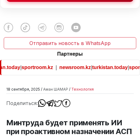
Отправить новость в WhatsApp
Партнеры
n.today
|
sportroom.kz
|
newsroom.kz
|
turkistan.today
|
sport
18 сентября, 2025 /
Аман ШАМАР
/
Технология
Поделиться:
Минтруда будет применять ИИ
при проактивном назначении АСП