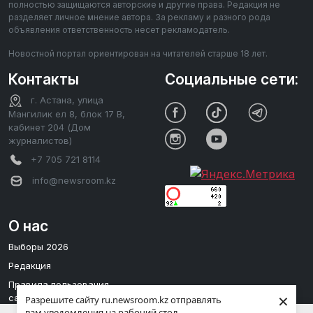
полностью защищаются авторские и другие права. Редакция не
разделяет личное мнение автора. За рекламу и разного рода
объявления ответственность несет рекламодатель.
Новостной портал ориентирован на читателей старше 18 лет.
Контакты
Социальные сети:
г. Астана, улица
Мангилик ел 8, блок 17 В,
кабинет 204 (Дом
журналистов)
+7 705 721 8114
info@newsroom.kz
О нас
Выборы 2026
Редакция
Правила пользования
×
сайтом
Разрешите сайту ru.newsroom.kz отправлять
вам уведомления на рабочий стол