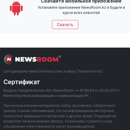
Скачайте мобильное приложение
Установите приложение NewsRoom.kz и будьте в
курсе всех новостей
Скачать
Сегодняшние новости Казахстана и мира | Newsroom.kz
Сертификат
Выдано Свидетельство ИА «NewsRoom +» №16544 от 25.05.2017 г.
Министерством информации и коммуникации РК.
При использовании материалов сайта, просим вас обязательно
указать ссылки. Напоминаем, что на информационном портале
полностью защищаются авторские и другие права. Редакция не
разделяет личное мнение автора. За рекламу и разного рода
объявления ответственность несет рекламодатель.