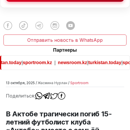
Отправить новость в WhatsApp
Партнеры
tan.today
|
sportroom.kz
|
newsroom.kz
|
turkistan.today
|
spor
13 октября, 2025 /
Жасмина Нурлан
/
Sportroom
Поделиться:
В Актобе трагически погиб 15-
летний футболист клуба