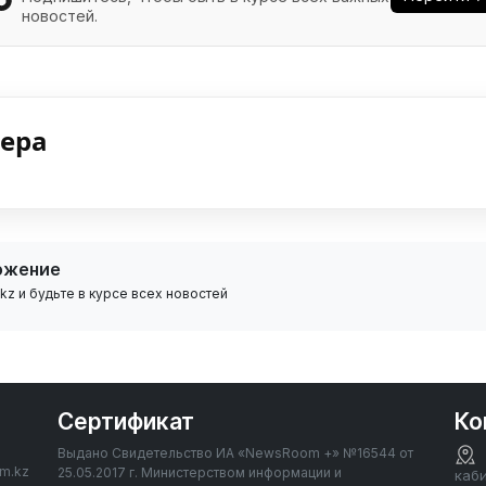
новостей.
нера
ожение
z и будьте в курсе всех новостей
Сертификат
Ко
Выдано Свидетельство ИА «NewsRoom +» №16544 от
om.kz
25.05.2017 г. Министерством информации и
каб