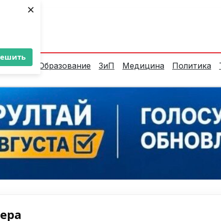
×
ент:
21°C
решить
алитика
Образование
ЗиП
Медицина
Политика
нера