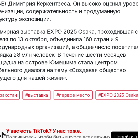
В) Димитрия Керкентзеса. Он высоко оценил уров
анизации, содержательность и продуманную
уктуру экспозиции.
мирная выставка EXPO 2025 Osaka, проходившая с
еля по 13 октября, объединила 160 стран и 9
дународных организаций, а общее число посетите
ядка 28 млн человек. В течение шести месяцев
щадка на острове Юмешима стала центром
бального диалога на тему «Создавая общество
ущего для нашей жизни».
захстан
#выставка
#первое место
#EXPO 2025 Osak
У вас есть TikTok? У нас тоже.
Перейти→
Подпишитесь, чтобы быть в курсе всех важных