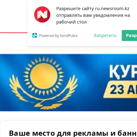
Разрешите сайту ru.newsroom.kz
отправлять вам уведомления на
Астана:
16°C
Алматы:
19°C
Шымк
рабочий стол
Запретить
Раз
Powered by SendPulse
Новости
Ан
Ваше место для рекламы и бан