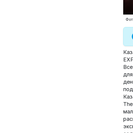
Фот
Каз
EXP
Все
для
ден
под
Каз
The
мал
рас
экс