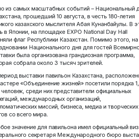
о из самых масштабных событий – Национальный 
ахстана, прошедший 10 августа, в честь 180-летия
икого казахского мыслителя Абая Кунанбайулы. В э
ь в Японии, на площадке EXPO National Day Hall
няли флаг Республики Казахстан. Помимо этого, на
здновании Национального дня для гостей Всемирн
тавки была организована грандиозная программа,
орая собрала около 3 тысяч зрителей.
период выставки павильон Казахстана, расположе
ластере «Объединение жизней» посетили порядка 1
 человек, среди них представители официальных
егаций, международных организаций,
ломатических миссий, бизнеса, медиа и творческих
гов со всего мира.
бое значение для павильона имел официальный виз
ерального секретаря Международного бюро выста