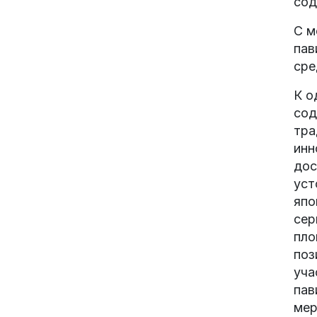
сод
С м
пав
сре
К о
сод
тра
инн
дос
уст
япо
сер
пло
поз
уча
пав
мер