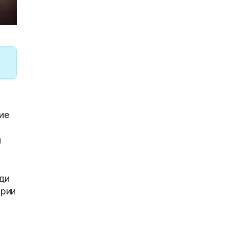
ие
и
ди
ории