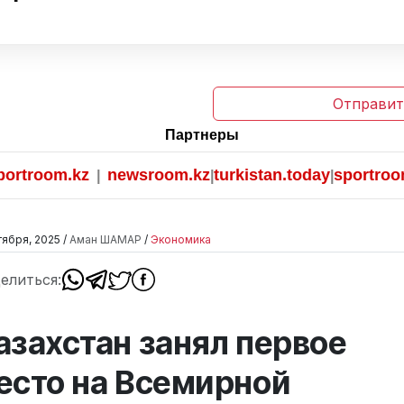
Отправит
Партнеры
oom.kz
newsroom.kz
turkistan.today
sportroom.kz
|
|
|
тября, 2025 /
Аман ШАМАР
/
Экономика
елиться:
азахстан занял первое
есто на Всемирной