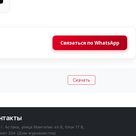
Связаться по WhatsApp
Скачать
нтакты
г. Астана, улица Мангилик ел 8, блок 17 В,
инет 204 (Дом журналистов)