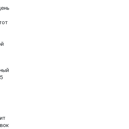
день
тот
ой
нный
,5
ит
вок