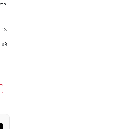
ень
 13
лей
a