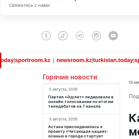
Свяжитесь с нами
sportroom.kz
newsroom.kz
turkistan.today
sportr
|
|
|
Горячие новости
13 ок
5 августа, 2026
Под
Партия «Әділет» лидировала в
онлайн-голосовании по итогам
теледебатов на 7 канале
К
5 августа, 2026
Астана присоединилась к
м
проекту «Читающая нация»:
осенью в городе стартует