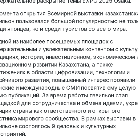
ержательное раскрытие темы EXPO 2025 Osaka.
омента открытия Всемирной выставки казахстанск
ильон пользовался большой популярностью не тол
ди японцев, но и среди туристов со всего мира.
дной из наиболее посещаемых площадок с
ержательным и увлекательным контентом о культу
дициях, истории, инвестиционном, экономическом 
овационном развитии Казахстана, а также
тижениях в области цифровизации, технологии и
ойчивого развития, повышенный интерес проявили
нские и международные СМИ посвятив ему целую
ию публикаций. За время работы павильон стал
щадкой для сотрудничества и обмена идеями, укре
иции страны как ответственного и открытого
стника мирового сообщества. В рамках выставки в
ильоне состоялось 9 деловых и культурных
оприятий.