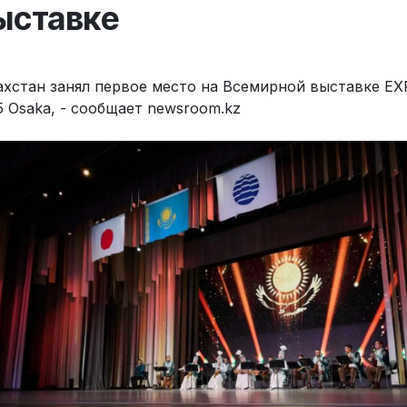
ыставке
ахстан занял первое место на Всемирной выставке E
5 Osaka, - сообщает newsroom.kz