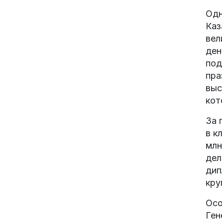
Одн
Каз
вел
ден
под
пра
выс
кот
За 
в к
млн
дел
дип
кру
Осо
Ген