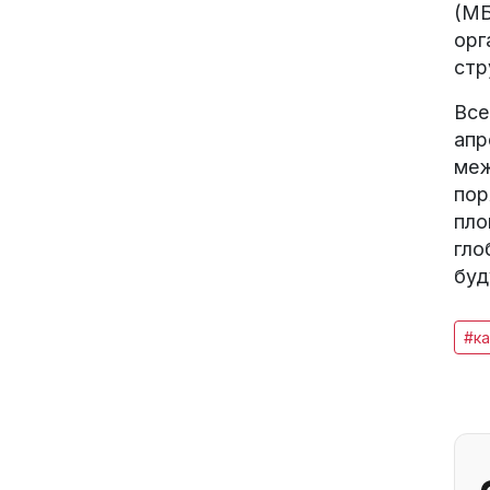
(МБ
орг
стр
Все
апр
меж
пор
пло
гло
буд
#ка