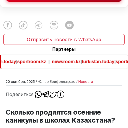
Отправить новость в WhatsApp
Партнеры
n.today
|
sportroom.kz
|
newsroom.kz
|
turkistan.today
|
sportr
20 октября, 2025 /
Жанар Ғарифоллақызы
/
Новости
Поделиться:
Сколько продлятся осенние
каникулы в школах Казахстана?