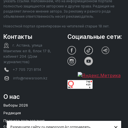
указать ссылки. Напоминаем, что на информационном портале
полностью защищаются авторские и другие права. Редакция не
разделяет личное мнение автора. За рекламу и разного рода
объявления ответственность несет рекламодатель.
Новостной портал ориентирован на читателей старше 18 лет.
Контакты
Социальные сети:
г. Астана, улица
Мангилик ел 8, блок 17 В,
кабинет 204 (Дом
журналистов)
+7 705 721 8114
info@newsroom.kz
О нас
Выборы 2026
Редакция
Правила пользования
×
сайтом
Разрешите сайту ru.newsroom.kz отправлять