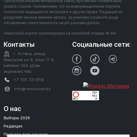
При использовании материалов сайта, просим вас обязательно
указать ссылки. Напоминаем, что на информационном портале
полностью защищаются авторские и другие права. Редакция не
разделяет личное мнение автора. За рекламу и разного рода
объявления ответственность несет рекламодатель.
Новостной портал ориентирован на читателей старше 18 лет.
Контакты
Социальные сети:
г. Астана, улица
Мангилик ел 8, блок 17 В,
кабинет 204 (Дом
журналистов)
+7 705 721 8114
info@newsroom.kz
О нас
Выборы 2026
Редакция
Правила пользования