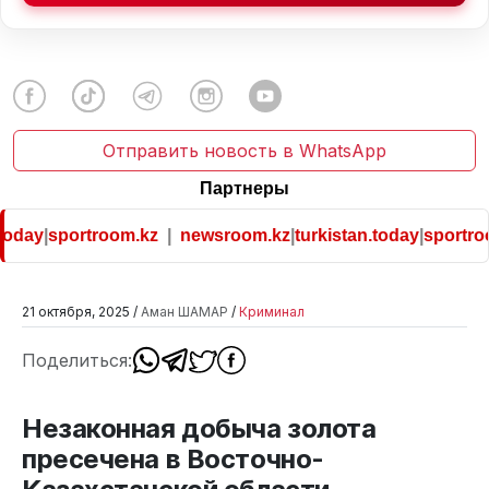
Отправить новость в WhatsApp
Партнеры
oday
|
sportroom.kz
|
newsroom.kz
|
turkistan.today
|
sportroo
21 октября, 2025 /
Аман ШАМАР
/
Криминал
Поделиться:
Незаконная добыча золота
пресечена в Восточно-