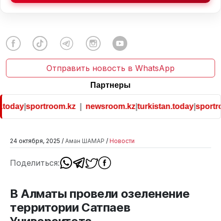
Отправить новость в WhatsApp
Партнеры
today
|
sportroom.kz
|
newsroom.kz
|
turkistan.today
|
sportroo
24 октября, 2025 /
Аман ШАМАР
/
Новости
Поделиться:
В Алматы провели озеленение
территории Сатпаев