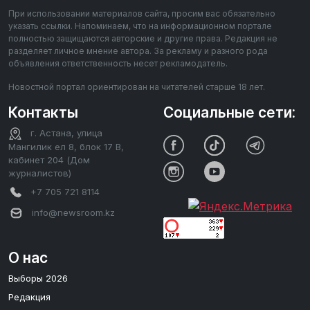
При использовании материалов сайта, просим вас обязательно
указать ссылки. Напоминаем, что на информационном портале
полностью защищаются авторские и другие права. Редакция не
разделяет личное мнение автора. За рекламу и разного рода
объявления ответственность несет рекламодатель.
Новостной портал ориентирован на читателей старше 18 лет.
Контакты
Социальные сети:
г. Астана, улица
Мангилик ел 8, блок 17 В,
кабинет 204 (Дом
журналистов)
+7 705 721 8114
info@newsroom.kz
О нас
Выборы 2026
Редакция