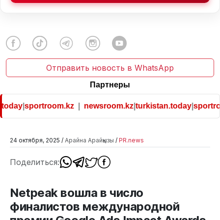
Отправить новость в WhatsApp
Партнеры
today
|
sportroom.kz
|
newsroom.kz
|
turkistan.today
|
sportroo
24 октября, 2025 /
Арайна Арайқызы
/
PR.news
Поделиться:
Netpeak вошла в число
финалистов международной