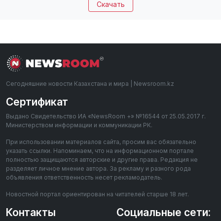
Скачать
Сегодняшние новости Казахстана и мира | Newsroom.kz
Сертификат
Выдано Свидетельство ИА «NewsRoom +» №16544 от 25.05.2017 г.
Министерством информации и коммуникации РК.
При использовании материалов сайта, просим вас обязательно
указать ссылки. Напоминаем, что на информационном портале
полностью защищаются авторские и другие права. Редакция не
разделяет личное мнение автора. За рекламу и разного рода
объявления ответственность несет рекламодатель.
Новостной портал ориентирован на читателей старше 18 лет.
Контакты
Социальные сети: