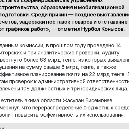
остатки сформировались в управлениях
строительства, образования и мобилизационной
подготовки. Среди причин — позднее выставлени
счетов, задержки поставок товаров и отставание
от графиков работ», — отметил Нурбол Конысов.
данным комиссии, в прошлом году проведено 14
иторских и три аналитические проверки. Аудиту
вергнуто более 63 млрд тенге, из которых выявле
ушения на сумму свыше 8 млрд тенге, а также
ффективное планирование почти на 22 млрд тенге. 
гам проверок к административной ответственност
влечены 108 должностных и три юридических лица.
еститель акима области Жасулан Бисембиев
черкнул, что перераспределение бюджетных сред
волит повысить эффективность их использования.