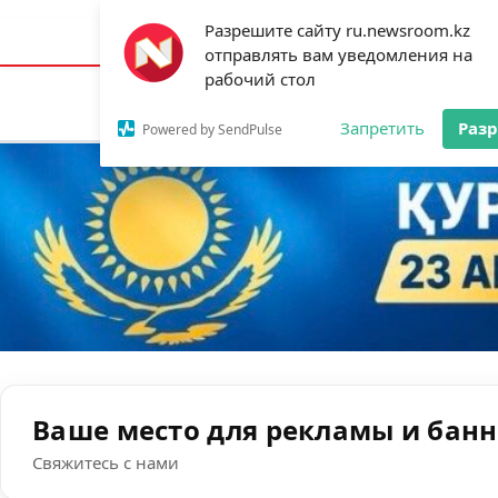
Разрешите сайту ru.newsroom.kz
Астана:
19°C
Алматы:
25°C
Шымк
отправлять вам уведомления на
рабочий стол
Новости
Ан
Запретить
Раз
Powered by SendPulse
Ваше место для рекламы и бан
Свяжитесь с нами