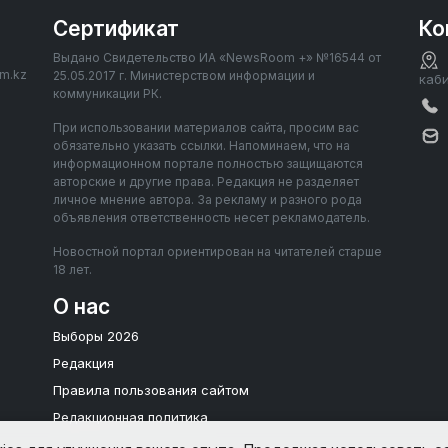
Сертификат
Ко
Выдано Свидетельство ИА «NewsRoom +» №16544 от
om.kz
25.05.2017 г. Министерством информации и
каб
коммуникации РК.
При использовании материалов сайта, просим вас
обязательно указать ссылки. Напоминаем, что на
информационном портале полностью защищаются
авторские и другие права. Редакция не разделяет
личное мнение автора. За рекламу и разного рода
объявления ответственность несет рекламодатель.
Новостной портал ориентирован на читателей старше
18 лет.
О нас
Выборы 2026
Редакция
Правила пользования сайтом
Редакционная политика