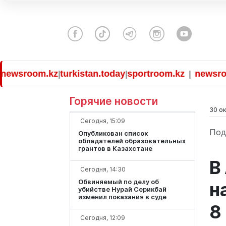
room.kz
turkistan.today
sportroom.kz
newsroom.k
|
|
|
Горячие новости
30 ок
Сегодня, 15:09
Под
Опубликован список
обладателей образовательных
грантов в Казахстане
В
Сегодня, 14:30
Обвиняемый по делу об
н
убийстве Нурай Серикбай
изменил показания в суде
8
Сегодня, 12:09