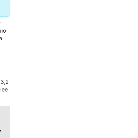
т
вно
а
3,2
нее.
е