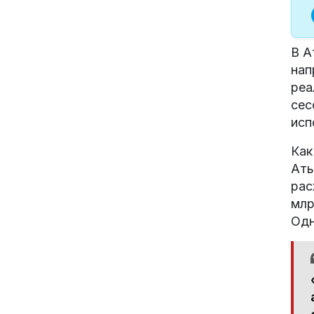
В А
нап
реа
сес
исп
Как
Аты
рас
млр
Одн