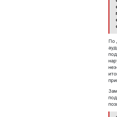
По 
ауд
под
нар
неэ
ито
при
Зам
под
поз