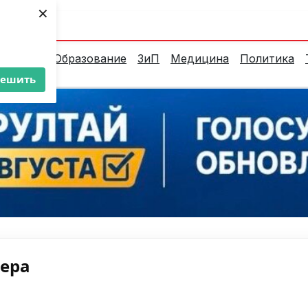
×
ент:
32°C
алитика
Образование
ЗиП
Медицина
Политика
решить
нера