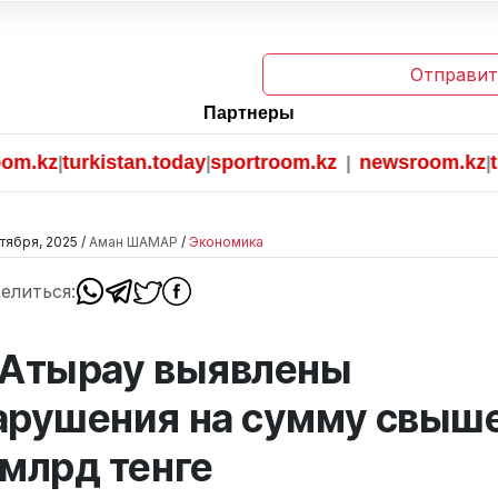
Отправит
Партнеры
z
turkistan.today
sportroom.kz
newsroom.kz
turki
|
|
|
|
тября, 2025 /
Аман ШАМАР
/
Экономика
елиться:
 Атырау выявлены
арушения на сумму свыш
 млрд тенге