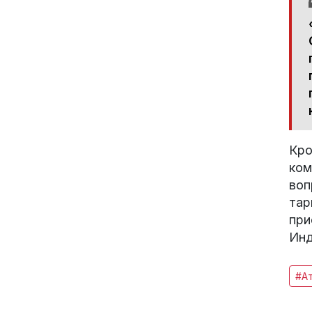
Кро
ком
воп
тар
при
Инд
#А