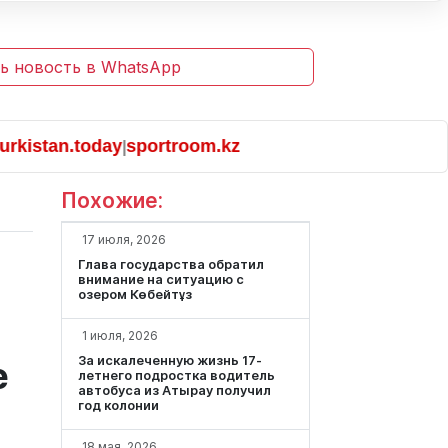
ь новость в WhatsApp
stan.today
sportroom.kz
|
Похожие:
17 июля, 2026
Глава государства обратил
внимание на ситуацию с
озером Көбейтұз
1 июля, 2026
За искалеченную жизнь 17-
е
летнего подростка водитель
автобуса из Атырау получил
год колонии
18 мая, 2026