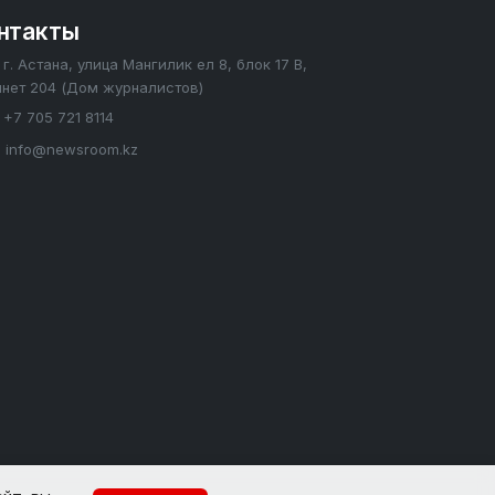
нтакты
г. Астана, улица Мангилик ел 8, блок 17 В,
инет 204 (Дом журналистов)
+7 705 721 8114
info@newsroom.kz