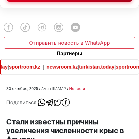
Отправить новость в WhatsApp
Партнеры
ay
|
sportroom.kz
|
newsroom.kz
|
turkistan.today
|
sportroom.
30 октября, 2025 /
Аман ШАМАР
/
Новости
Поделиться:
Стали известны причины
увеличения численности крыс в