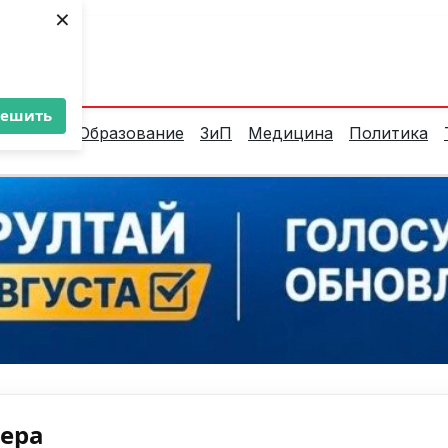
×
ент:
32°C
решить
алитика
Образование
ЗиП
Медицина
Политика
нера