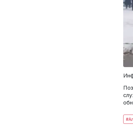
Инф
Поз
слу
обн
#А