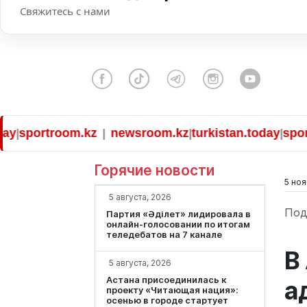
Свяжитесь с нами
ortroom.kz
newsroom.kz
turkistan.today
sportroom
|
|
|
Горячие новости
5 ноя
5 августа, 2026
Под
Партия «Әділет» лидировала в
онлайн-голосовании по итогам
теледебатов на 7 канале
В
5 августа, 2026
Астана присоединилась к
а
проекту «Читающая нация»:
осенью в городе стартует