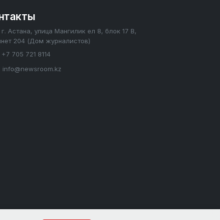
нтакты
г. Астана, улица Мангилик ел 8, блок 17 В,
инет 204 (Дом журналистов)
+7 705 721 8114
info@newsroom.kz