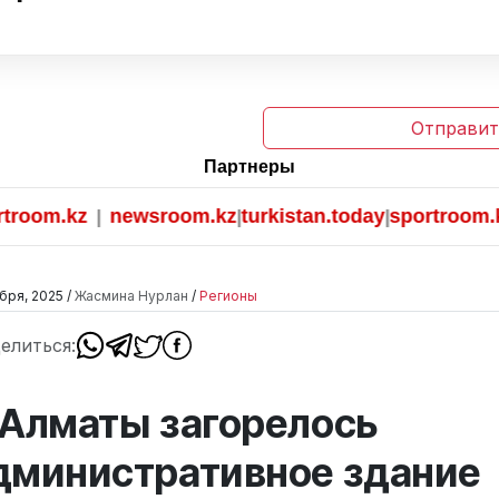
Отправит
Партнеры
.kz
newsroom.kz
turkistan.today
sportroom.kz
|
|
|
бря, 2025 /
Жасмина Нурлан
/
Регионы
елиться:
 Алматы загорелось
дминистративное здание