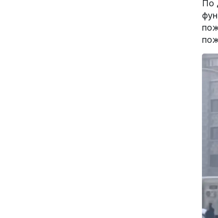
По 
фун
пож
пож