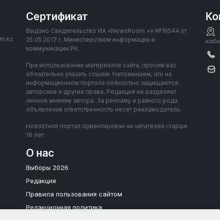
Сертификат
Ко
Выдано Свидетельство ИА «NewsRoom +» №16544 от
om.kz
25.05.2017 г. Министерством информации и
каб
коммуникации РК.
При использовании материалов сайта, просим вас
обязательно указать ссылки. Напоминаем, что на
информационном портале полностью защищаются
авторские и другие права. Редакция не разделяет
личное мнение автора. За рекламу и разного рода
объявления ответственность несет рекламодатель.
Новостной портал ориентирован на читателей старше
18 лет.
О нас
Выборы 2026
Редакция
Правила пользования сайтом
Редакционная политика