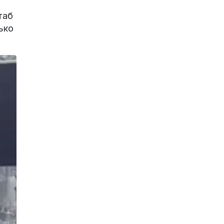
таб
ько