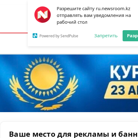
Разрешите сайту ru.newsroom.kz
отправлять вам уведомления на
Астана:
23°C
Алматы:
28°C
Шымк
рабочий стол
Запретить
Раз
Powered by SendPulse
Новости
Ан
Ваше место для рекламы и бан