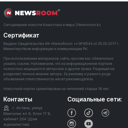
Сегодняшние новости Казахстана и мира | Newsroom.kz
Сертификат
Выдано Свидетельство ИА «NewsRoom +» №16544 от 25.05.2017 г.
Министерством информации и коммуникации РК.
При использовании материалов сайта, просим вас обязательно
указать ссылки. Напоминаем, что на информационном портале
полностью защищаются авторские и другие права. Редакция не
разделяет личное мнение автора. За рекламу и разного рода
объявления ответственность несет рекламодатель.
Новостной портал ориентирован на читателей старше 18 лет.
Контакты
Социальные сети:
г. Астана, улица
Мангилик ел 8, блок 17 В,
кабинет 204 (Дом
журналистов)