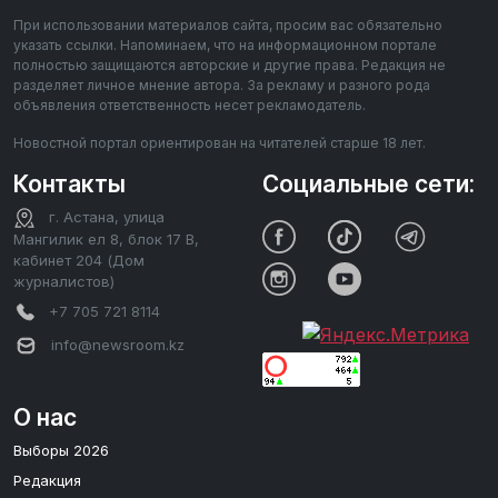
При использовании материалов сайта, просим вас обязательно
указать ссылки. Напоминаем, что на информационном портале
полностью защищаются авторские и другие права. Редакция не
разделяет личное мнение автора. За рекламу и разного рода
объявления ответственность несет рекламодатель.
Новостной портал ориентирован на читателей старше 18 лет.
Контакты
Социальные сети:
г. Астана, улица
Мангилик ел 8, блок 17 В,
кабинет 204 (Дом
журналистов)
+7 705 721 8114
info@newsroom.kz
О нас
Выборы 2026
Редакция