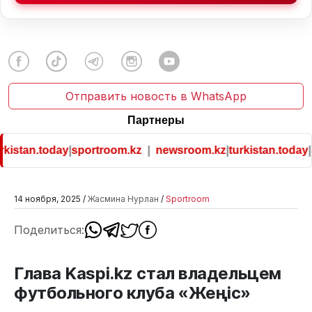
Отправить новость в WhatsApp
Партнеры
kistan.today
|
sportroom.kz
|
newsroom.kz
|
turkistan.today
|
s
14 ноября, 2025 /
Жасмина Нурлан
/
Sportroom
Поделиться:
Глава Kaspi.kz стал владельцем
футбольного клуба «Жеңіс»