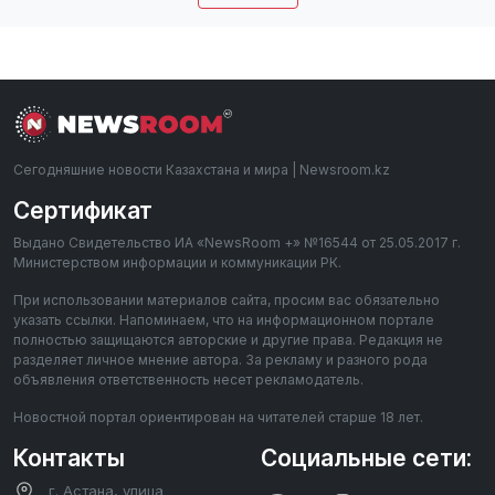
Сегодняшние новости Казахстана и мира | Newsroom.kz
Сертификат
Выдано Свидетельство ИА «NewsRoom +» №16544 от 25.05.2017 г.
Министерством информации и коммуникации РК.
При использовании материалов сайта, просим вас обязательно
указать ссылки. Напоминаем, что на информационном портале
полностью защищаются авторские и другие права. Редакция не
разделяет личное мнение автора. За рекламу и разного рода
объявления ответственность несет рекламодатель.
Новостной портал ориентирован на читателей старше 18 лет.
Контакты
Социальные сети:
г. Астана, улица