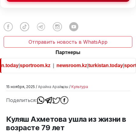
Отправить новость в WhatsApp
Партнеры
n.today
|
sportroom.kz
|
newsroom.kz
|
turkistan.today
|
sport
15 ноября, 2025 /
Арайна Арайқызы
/
Культура
Поделиться:
Куляш Ахметова ушла из жизни в
возрасте 79 лет