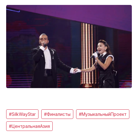
#SilkWayStar
#Финалисты
#МузыкальныйПроект
#ЦентральнаяАзия