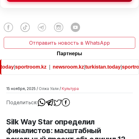
Отправить новость в WhatsApp
Партнеры
oday
|
sportroom.kz
|
newsroom.kz
|
turkistan.today
|
sportroom
15 ноября, 2025 /
Олжа Уали
/
Культура
Поделиться:
Silk Way Star определил
финалистов: масштабный