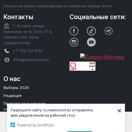
Новостной портал ориентирован на читателей старше 18 лет.
Контакты
Социальные сети:
г. Астана, улица
Мангилик ел 8, блок 17 В,
кабинет 204 (Дом
журналистов)
+7 705 721 8114
info@newsroom.kz
О нас
Выборы 2026
Редакция
Правила пользования
×
сайтом
Разрешите сайту ru.newsroom.kz отправлять
вам уведомления на рабочий стол
Редакционная политика
Мы используем cookies для улучшения
Powered by SendPulse
вашего опыта. Продолжая использовать
Принять