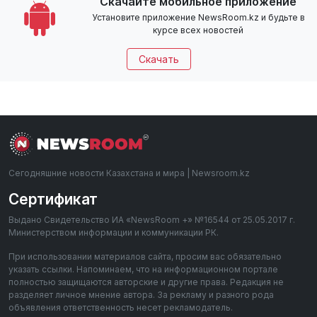
Скачайте мобильное приложение
Установите приложение NewsRoom.kz и будьте в
курсе всех новостей
Скачать
Сегодняшние новости Казахстана и мира | Newsroom.kz
Сертификат
Выдано Свидетельство ИА «NewsRoom +» №16544 от 25.05.2017 г.
Министерством информации и коммуникации РК.
При использовании материалов сайта, просим вас обязательно
указать ссылки. Напоминаем, что на информационном портале
полностью защищаются авторские и другие права. Редакция не
разделяет личное мнение автора. За рекламу и разного рода
объявления ответственность несет рекламодатель.