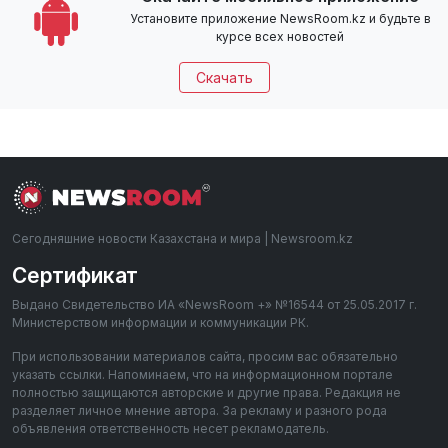
Установите приложение NewsRoom.kz и будьте в
курсе всех новостей
Скачать
Сегодняшние новости Казахстана и мира | Newsroom.kz
Сертификат
Выдано Свидетельство ИА «NewsRoom +» №16544 от 25.05.2017 г.
Министерством информации и коммуникации РК.
При использовании материалов сайта, просим вас обязательно
указать ссылки. Напоминаем, что на информационном портале
полностью защищаются авторские и другие права. Редакция не
разделяет личное мнение автора. За рекламу и разного рода
объявления ответственность несет рекламодатель.