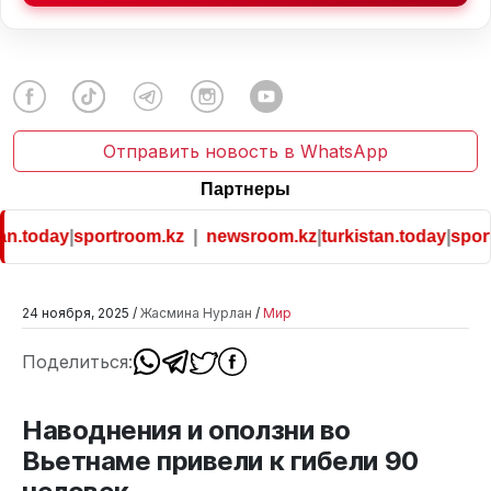
Отправить новость в WhatsApp
Партнеры
an.today
|
sportroom.kz
|
newsroom.kz
|
turkistan.today
|
sport
24 ноября, 2025 /
Жасмина Нурлан
/
Мир
Поделиться:
Наводнения и оползни во
Вьетнаме привели к гибели 90