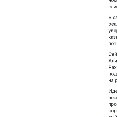
ном
сли
В с
реа
уве
каз
пот
Сей
Али
Рах
под
на 
Иде
нес
про
сор