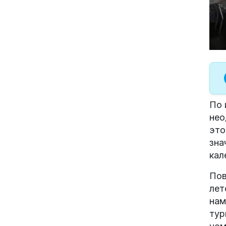
По 
нео
это
зна
кал
Пов
лет
нам
тур