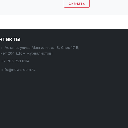
Скачать
нтакты
г. Астана, улица Мангилик ел 8, блок 17 В,
инет 204 (Дом журналистов)
+7 705 721 8114
info@newsroom.kz