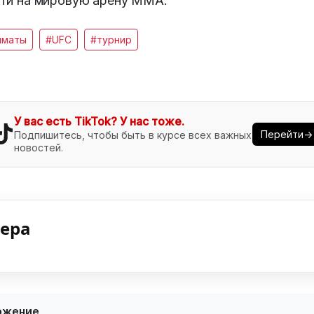
ти на мировую арену ММА.
лматы
#UFC
#турнир
У вас есть TikTok? У нас тоже.
Перейти→
Подпишитесь, чтобы быть в курсе всех важных
новостей.
нера
ожение