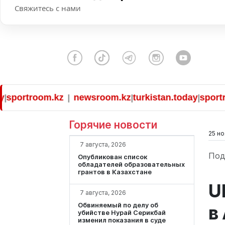
Свяжитесь с нами
ortroom.kz
newsroom.kz
turkistan.today
sportroom
|
|
|
Горячие новости
25 но
7 августа, 2026
Под
Опубликован список
обладателей образовательных
грантов в Казахстане
U
7 августа, 2026
Обвиняемый по делу об
в
убийстве Нурай Серикбай
изменил показания в суде