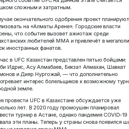
ерного события UFC на данном этапе считается
шком сложным и затратным.
лучае окончательного одобрения проект планирую
лизовать на «Алматы Арене». Городские власти
рены, что событие вызовет ажиотаж среди
ахстанских любителей ММА и привлечёт в мегапол
ок иностранных фанатов.
час в UFC Казахстан представлен пятью бойцами:
би Идрис, Асу Алмабаев, Бекзат Алмахан, Шавкат
монов и Дияр Нургожай, — что дополнительно
огревает интерес болельщиков к возможному тур
родной земле.
я провести UFC в Казахстане обсуждается уже
колько лет. В 2020 году промоушен планировал
вести турнир в Астане, однако пандемия COVID-19
вала эти планы. Теперь у страны снова появился ш