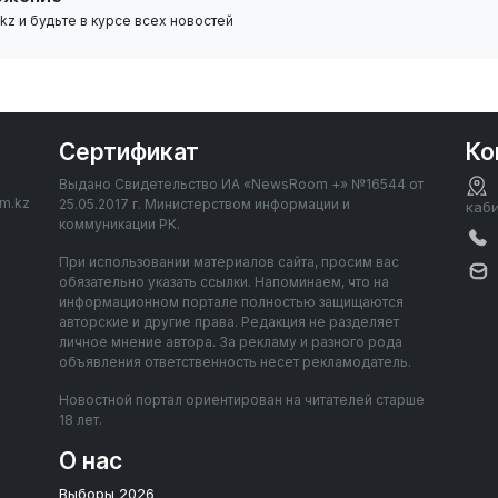
z и будьте в курсе всех новостей
Сертификат
Ко
Выдано Свидетельство ИА «NewsRoom +» №16544 от
om.kz
25.05.2017 г. Министерством информации и
каб
коммуникации РК.
При использовании материалов сайта, просим вас
обязательно указать ссылки. Напоминаем, что на
информационном портале полностью защищаются
авторские и другие права. Редакция не разделяет
личное мнение автора. За рекламу и разного рода
объявления ответственность несет рекламодатель.
Новостной портал ориентирован на читателей старше
18 лет.
О нас
Выборы 2026