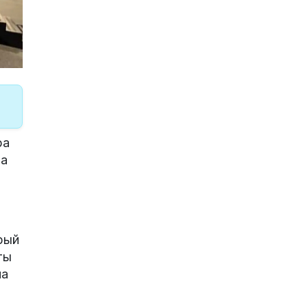
ра
На
рый
ты
на