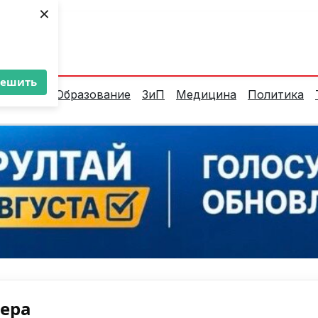
×
ент:
33°C
решить
алитика
Образование
ЗиП
Медицина
Политика
нера