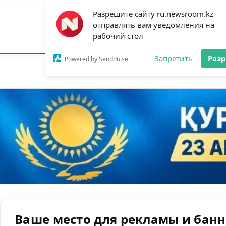
Разрешите сайту ru.newsroom.kz
отправлять вам уведомления на
Астана:
21°C
Алматы:
29°C
Шымк
рабочий стол
Запретить
Раз
Powered by SendPulse
Новости
Ан
Ваше место для рекламы и бан