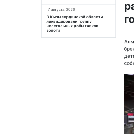
р
7 августа, 2026
г
В Кызылординской области
ликвидировали группу
нелегальных добытчиков
золота
Алм
бре
дет
соб