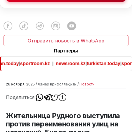
Отправить новость в WhatsApp
Партнеры
an.today
|
sportroom.kz
|
newsroom.kz
|
turkistan.today
|
sport
26 ноября, 2025 /
Жанар Ғарифоллақызы
/
Новости
Поделиться:
Жительница Рудного выступила
против переименования улиц на