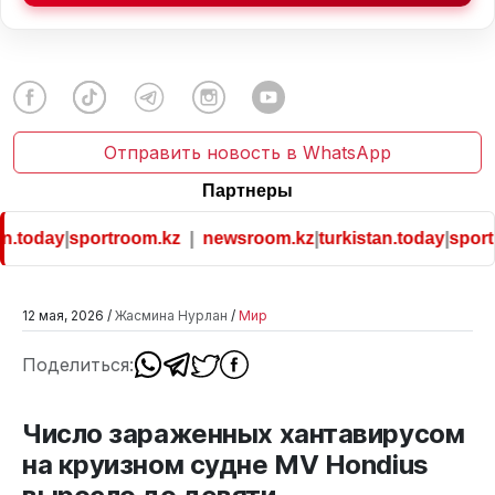
Отправить новость в WhatsApp
Партнеры
n.today
|
sportroom.kz
|
newsroom.kz
|
turkistan.today
|
sportr
12 мая, 2026 /
Жасмина Нурлан
/
Мир
Поделиться:
Число зараженных хантавирусом
на круизном судне MV Hondius