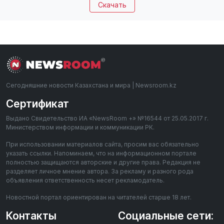
Скачать
Сегодняшние новости Казахстана и мира | Newsroom.kz
Сертификат
Выдано Свидетельство ИА «NewsRoom +» №16544 от 25.05.2017 г.
Министерством информации и коммуникации РК.
При использовании материалов сайта, просим вас обязательно
указать ссылки. Напоминаем, что на информационном портале
полностью защищаются авторские и другие права. Редакция не
разделяет личное мнение автора. За рекламу и разного рода
объявления ответственность несет рекламодатель.
Новостной портал ориентирован на читателей старше 18 лет.
Контакты
Социальные сети: