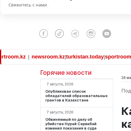
Свяжитесь с нами
om.kz
newsroom.kz
turkistan.today
sportroom.kz
|
|
|
|
Горячие новости
26 ма
7 августа, 2026
Под
Опубликован список
обладателей образовательных
грантов в Казахстане
К
7 августа, 2026
Обвиняемый по делу об
к
убийстве Нурай Серикбай
изменил показания в суде