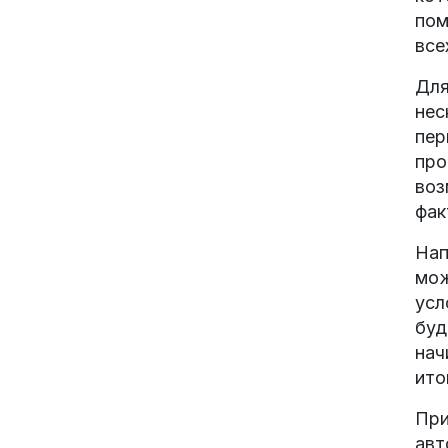
пом
все
Для
нес
пер
про
воз
фак
Нап
мож
усл
буд
нач
ито
При
авт