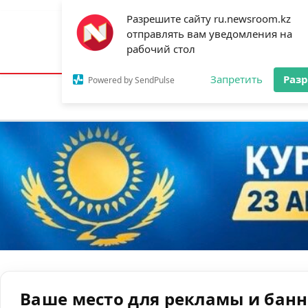
Разрешите сайту ru.newsroom.kz
отправлять вам уведомления на
Астана:
24°C
Алматы:
33°C
Шымк
рабочий стол
Запретить
Раз
Powered by SendPulse
Новости
Ан
Ваше место для рекламы и бан