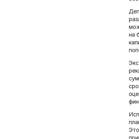
Деп
раз
мож
на 
кап
поп
Экс
рек
сум
сро
оце
фин
Исп
пла
Это
при