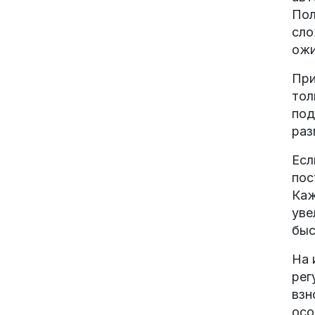
Пол
сло
ожи
При
тол
под
раз
Есл
пос
Каж
уве
быс
На 
рег
взн
осо