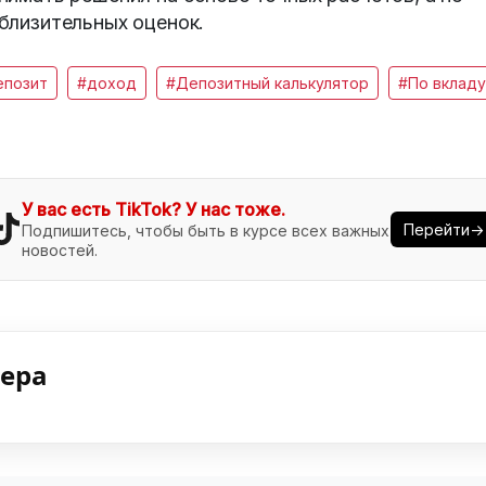
близительных оценок.
епозит
#доход
#Депозитный калькулятор
#По вкладу
У вас есть TikTok? У нас тоже.
Перейти→
Подпишитесь, чтобы быть в курсе всех важных
новостей.
нера