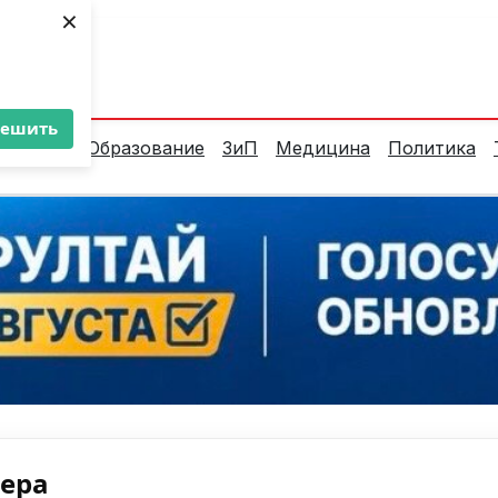
×
ент:
36°C
решить
алитика
Образование
ЗиП
Медицина
Политика
нера