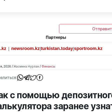
Отправит
Партнеры
newsroom.kz
turkistan.today
sportroom.kz
|
|
я, 2026 /
Жасмина Нурлан
/
Финансы
елиться:
ак с помощью депозитног
алькулятора заранее узна