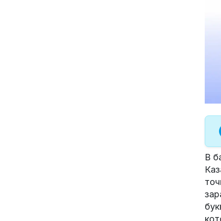
В б
Каз
точ
зар
бук
кот