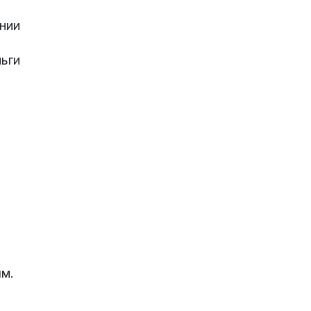
нии
ьги
ым.