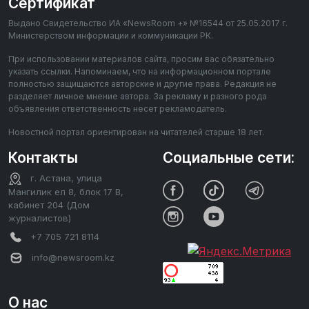
Сертификат
Выдано Свидетельство ИА «NewsRoom +» №16544 от 25.05.2017 г.
Министерством информации и коммуникации РК.
При использовании материалов сайта, просим вас обязательно
указать ссылки. Напоминаем, что на информационном портале
полностью защищаются авторские и другие права. Редакция не
разделяет личное мнение автора. За рекламу и разного рода
объявления ответственность несет рекламодатель.
Новостной портал ориентирован на читателей старше 18 лет.
Контакты
Социальные сети:
г. Астана, улица
Мангилик ел 8, блок 17 В,
кабинет 204 (Дом
журналистов)
+7 705 721 8114
info@newsroom.kz
О нас