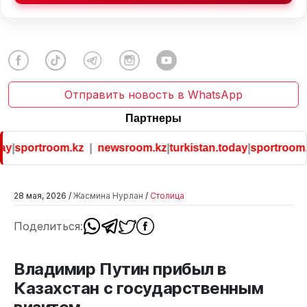
Отправить новость в WhatsApp
Партнеры
y
|
sportroom.kz
|
newsroom.kz
|
turkistan.today
|
sportroom.k
28 мая, 2026 /
Жасмина Нурлан
/
Столица
Поделиться:
Владимир Путин прибыл в
Казахстан с государственным