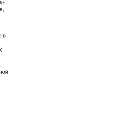
ен
в,
е в
К
,
ной