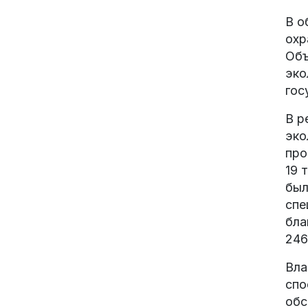
В о
охр
Объ
эко
гос
В р
эко
про
19 
был
спе
бла
246
Вла
спо
обс