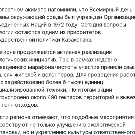
бластном акимате напомнили, что Всемирный день
аны окружающей среды был учрежден Организаци
единенных Наций в 1972 году. Сегодня вопросы
логии остаются одним из приоритетов
ударственной политики Казахстана.
егионе продолжается активная реализация
логических инициатив. Так, в рамках недавно
веденного марафона чистоты участие приняли свы
тысяч жителей и волонтеров. Для проведения рабо
о задействовано более 6 тысяч единиц
циализированной техники. По итогам акции
гоустроено около 490 гектаров территорий и выве
 тонн отходов.
сти региона отмечают, что подобные мероприятия
собствуют не только улучшению экологической
тановки, но и укреплению культуры ответственног