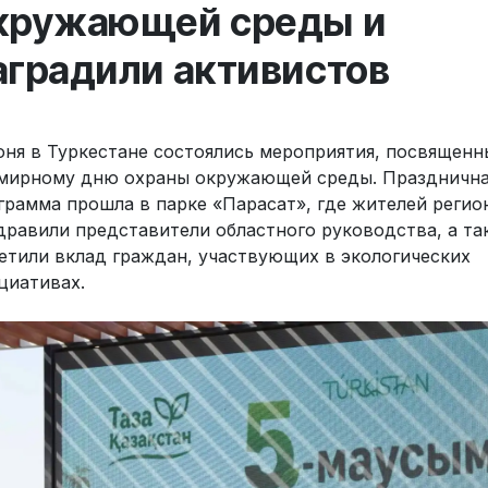
кружающей среды и
аградили активистов
юня в Туркестане состоялись мероприятия, посвященн
мирному дню охраны окружающей среды. Праздничн
грамма прошла в парке «Парасат», где жителей регио
дравили представители областного руководства, а та
етили вклад граждан, участвующих в экологических
циативах.