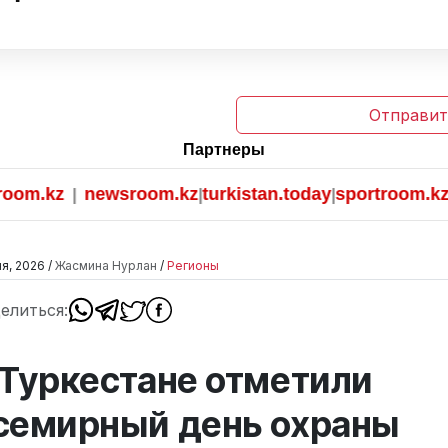
Отправит
Партнеры
kz
newsroom.kz
turkistan.today
sportroom.kz
|
|
|
я, 2026 /
Жасмина Нурлан
/
Регионы
елиться:
 Туркестане отметили
семирный день охраны