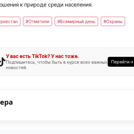
ошения к природе среди населения.
уркестан
#Отметили
#Всемирный день
#Охраны
У вас есть TikTok? У нас тоже.
Перейти→
Подпишитесь, чтобы быть в курсе всех важных
новостей.
нера