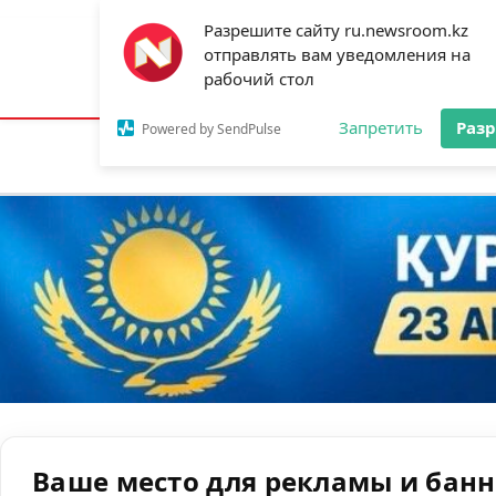
Разрешите сайту ru.newsroom.kz
отправлять вам уведомления на
Астана:
26°C
Алматы:
32°C
Шымк
рабочий стол
Запретить
Раз
Powered by SendPulse
Новости
Ан
Ваше место для рекламы и бан