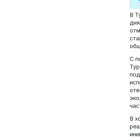
В Т
дня
отм
ста
общ
С п
Тур
под
исп
отв
эко
час
В х
реа
ини