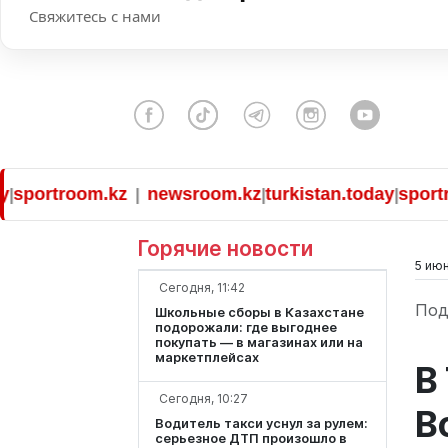
Свяжитесь с нами
rtroom.kz
newsroom.kz
turkistan.today
sportroom.
|
|
|
Горячие новости
5 июн
Сегодня, 11:42
Под
Школьные сборы в Казахстане
подорожали: где выгоднее
покупать — в магазинах или на
маркетплейсах
В
Сегодня, 10:27
В
Водитель такси уснул за рулем:
серьезное ДТП произошло в