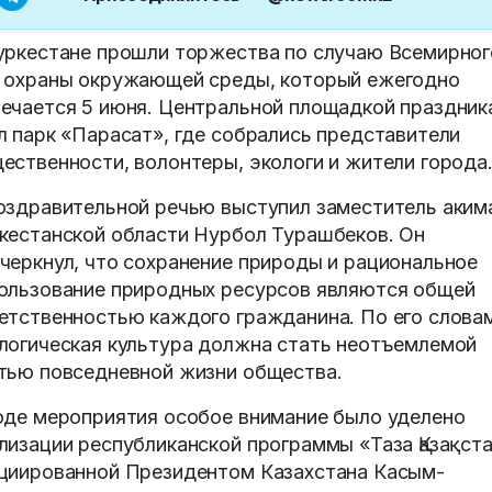
уркестане прошли торжества по случаю Всемирног
 охраны окружающей среды, который ежегодно
ечается 5 июня. Центральной площадкой праздник
л парк «Парасат», где собрались представители
ественности, волонтеры, экологи и жители города
оздравительной речью выступил заместитель аким
кестанской области Нурбол Турашбеков. Он
черкнул, что сохранение природы и рациональное
ользование природных ресурсов являются общей
етственностью каждого гражданина. По его слова
логическая культура должна стать неотъемлемой
тью повседневной жизни общества.
оде мероприятия особое внимание было уделено
лизации республиканской программы «Таза Қазақста
циированной Президентом Казахстана Касым-