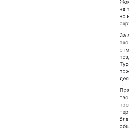
Жом
не 
но 
окр
За 
эко
отм
поз
Тур
пож
дея
Пра
тво
про
тер
бла
общ