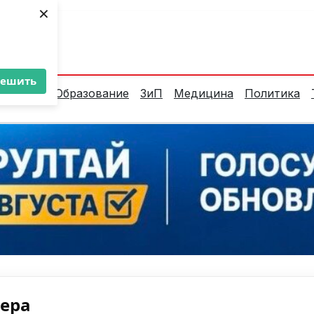
×
ент:
36°C
решить
алитика
Образование
ЗиП
Медицина
Политика
нера