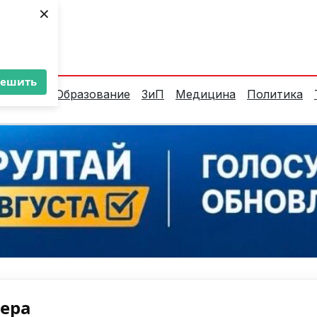
×
ент:
31°C
решить
алитика
Образование
ЗиП
Медицина
Политика
нера