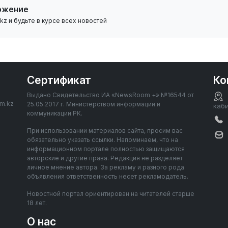
ожение
z и будьте в курсе всех новостей
Сертификат
Ко
Выдано Свидетельство ИА «NewsRoom +» №16544 от
om.kz
25.05.2017 г. Министерством информации и
каб
коммуникации РК.
При использовании материалов сайта, просим вас
обязательно указать ссылки. Напоминаем, что на
информационном портале полностью защищаются
авторские и другие права. Редакция не разделяет
личное мнение автора. За рекламу и разного рода
объявления ответственность несет рекламодатель.
Новостной портал ориентирован на читателей старше
18 лет.
О нас