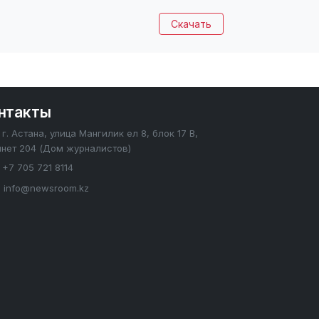
Скачать
нтакты
г. Астана, улица Мангилик ел 8, блок 17 В,
инет 204 (Дом журналистов)
+7 705 721 8114
info@newsroom.kz