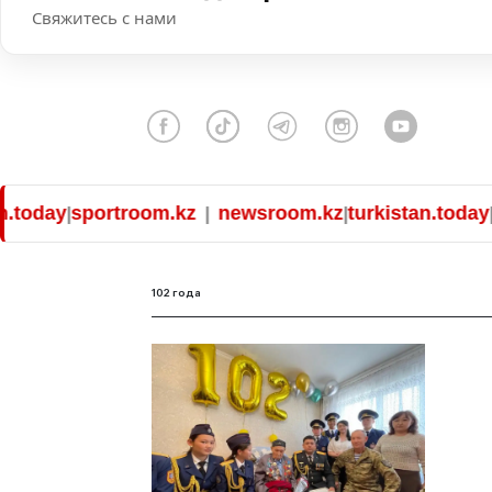
Свяжитесь с нами
today
sportroom.kz
newsroom.kz
turkistan.today
sp
|
|
|
|
102 года