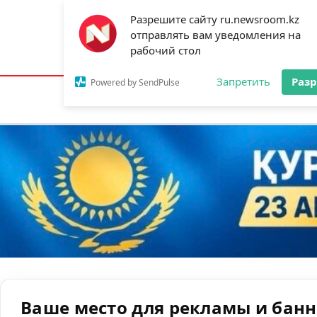
Разрешите сайту ru.newsroom.kz
отправлять вам уведомления на
Астана:
21°C
Алматы:
27°C
Шымк
рабочий стол
Запретить
Раз
Powered by SendPulse
Новости
Ан
Ваше место для рекламы и бан