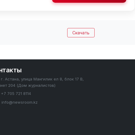
Скачать
нтакты
г. Астана, улица Мангилик ел 8, блок 17 В,
инет 204 (Дом журналистов)
+7 705 721 8114
info@newsroom.kz