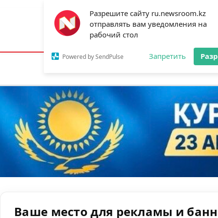
Разрешите сайту ru.newsroom.kz
отправлять вам уведомления на
Астана:
18°C
Алматы:
22°C
Шымк
рабочий стол
Запретить
Раз
Powered by SendPulse
Новости
Ан
Ваше место для рекламы и бан