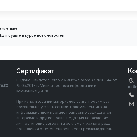
ожение
z и будьте в курсе всех новостей
Сертификат
Ко
Выдано Свидетельство ИА «NewsRoom +» №16544 от
om.kz
25.05.2017 г. Министерством информации и
каб
коммуникации РК.
При использовании материалов сайта, просим вас
обязательно указать ссылки. Напоминаем, что на
информационном портале полностью защищаются
авторские и другие права. Редакция не разделяет
личное мнение автора. За рекламу и разного рода
объявления ответственность несет рекламодатель.