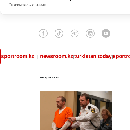
Свяжитесь с нами
ortroom.kz
newsroom.kz
turkistan.today
sportroo
|
|
|
Американец