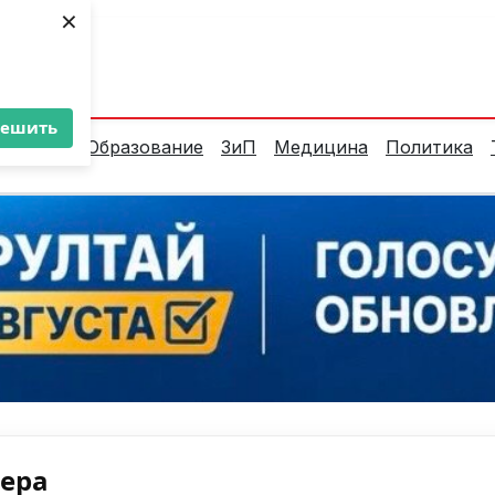
×
ент:
25°C
решить
алитика
Образование
ЗиП
Медицина
Политика
нера