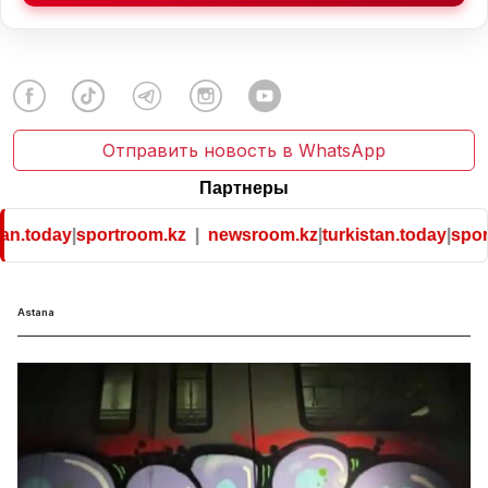
Отправить новость в WhatsApp
Партнеры
an.today
|
sportroom.kz
|
newsroom.kz
|
turkistan.today
|
sport
Astana