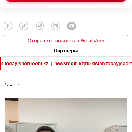
Отправить новость в WhatsApp
Партнеры
n.today
|
sportroom.kz
|
newsroom.kz
|
turkistan.today
|
sportr
будущее