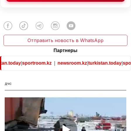
Отправить новость в WhatsApp
Партнеры
n.today
|
sportroom.kz
|
newsroom.kz
|
turkistan.today
|
sport
ДЧС