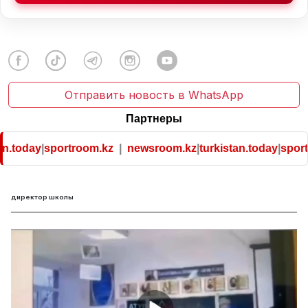
Отправить новость в WhatsApp
Партнеры
n.today
|
sportroom.kz
|
newsroom.kz
|
turkistan.today
|
sportr
директор школы