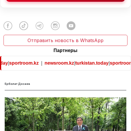
Отправить новость в WhatsApp
Партнеры
portroom.kz
|
newsroom.kz
|
turkistan.today
|
sportroom.kz
Ерболат Досаев