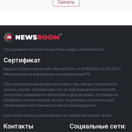
Скачать
Сегодняшние новости Казахстана и мира | Newsroom.kz
Сертификат
Выдано Свидетельство ИА «NewsRoom +» №16544 от 25.05.2017 г.
Министерством информации и коммуникации РК.
При использовании материалов сайта, просим вас обязательно
указать ссылки. Напоминаем, что на информационном портале
полностью защищаются авторские и другие права. Редакция не
разделяет личное мнение автора. За рекламу и разного рода
объявления ответственность несет рекламодатель.
Новостной портал ориентирован на читателей старше 18 лет.
Контакты
Социальные сети: