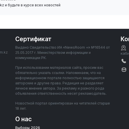
z и будьте в курсе всех новостей
Сертификат
Ко
Выдано Свидетельство ИА «NewsRoom +» №16544 от
om.kz
25.05.2017 г. Министерством информации и
каб
коммуникации РК.
При использовании материалов сайта, просим вас
обязательно указать ссылки. Напоминаем, что на
информационном портале полностью защищаются
авторские и другие права. Редакция не разделяет
личное мнение автора. За рекламу и разного рода
объявления ответственность несет рекламодатель.
Новостной портал ориентирован на читателей старше
18 лет.
О нас
Выборы 2026