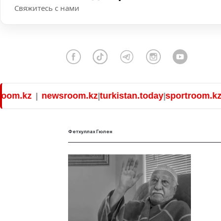
Свяжитесь с нами
om.kz
newsroom.kz
turkistan.today
sportroom.kz
|
|
|
|
Фетхуллах Гюлен