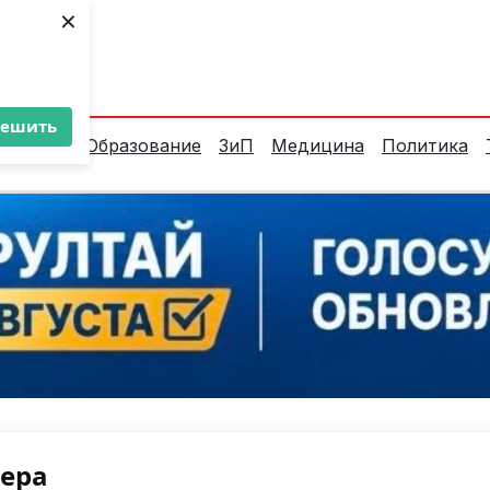
×
ент:
38°C
решить
алитика
Образование
ЗиП
Медицина
Политика
нера