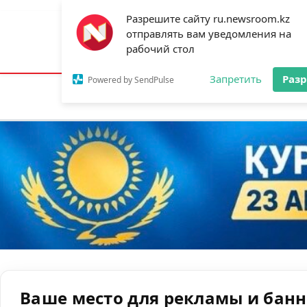
Разрешите сайту ru.newsroom.kz
отправлять вам уведомления на
Астана:
26°C
Алматы:
35°C
Шымк
рабочий стол
Запретить
Раз
Powered by SendPulse
Новости
Ан
Ваше место для рекламы и бан