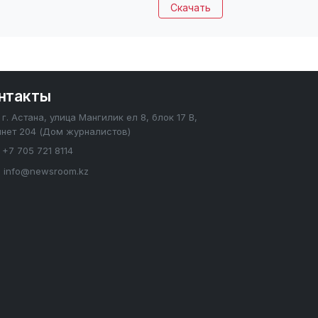
Скачать
нтакты
г. Астана, улица Мангилик ел 8, блок 17 В,
инет 204 (Дом журналистов)
+7 705 721 8114
info@newsroom.kz