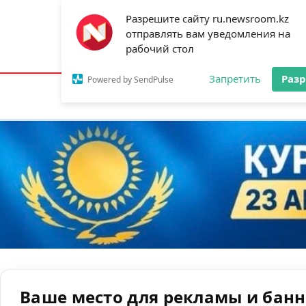
Разрешите сайту ru.newsroom.kz
отправлять вам уведомления на
Астана:
16°C
Алматы:
24°C
Шымк
рабочий стол
Запретить
Раз
Powered by SendPulse
Новости
Ан
Ваше место для рекламы и бан