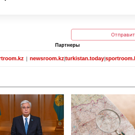
Отправит
Партнеры
oom.kz
newsroom.kz
turkistan.today
sportroom.kz
|
|
|