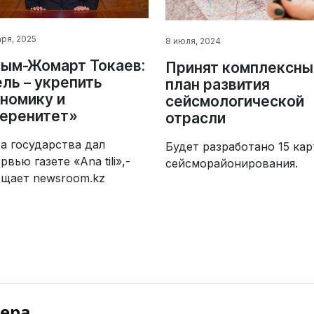
аря, 2025
8 июля, 2024
ым-Жомарт Токаев:
Принят комплексны
ль – укрепить
план развития
номику и
сейсмологической
еренитет»
отрасли
а государства дал
Будет разработано 15 кар
рвью газете «Ana tili»,-
сейсморайонирования.
бщает newsroom.kz
нера