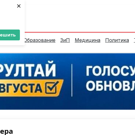
×
ент:
31°C
решить
алитика
Образование
ЗиП
Медицина
Политика
нера