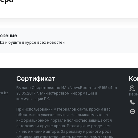
ожение
z и будьте в курсе всех новостей
Сертификат
Ко
Выдано Свидетельство ИА «NewsRoom +» №16544 от
om.kz
25.05.2017 г. Министерством информации и
каб
коммуникации РК.
При использовании материалов сайта, просим вас
обязательно указать ссылки. Напоминаем, что на
информационном портале полностью защищаются
авторские и другие права. Редакция не разделяет
личное мнение автора. За рекламу и разного рода
объявления ответственность несет рекламодатель.