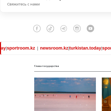
Свяжитесь с нами
sportroom.kz
newsroom.kz
turkistan.today
sportr
|
|
|
Глава государства