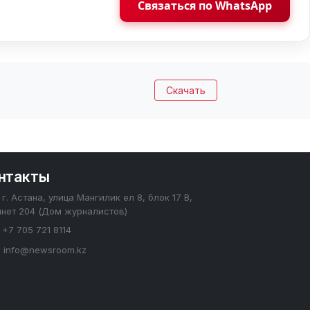
Связаться по WhatsApp
Скачать
нтакты
г. Астана, улица Мангилик ел 8, блок 17 В,
инет 204 (Дом журналистов)
+7 705 721 8114
info@newsroom.kz