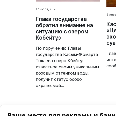
17 июля, 2026
3 янв
Глава государства
Кас
обратил внимание на
«Це
ситуацию с озером
эко
Көбейтұз
сув
По поручению Главы
Глав
государства Касым-Жомарта
инте
Токаева озеро Көбейтұз,
соо
известное своим уникальным
розовым оттенком воды,
получит статус особо
охраняемой...
Ваше место для рекламы и бан