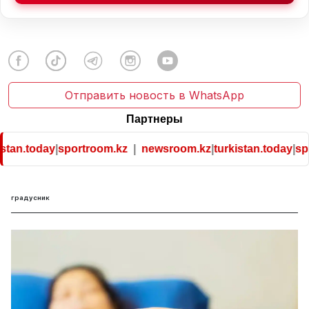
Отправить новость в WhatsApp
Партнеры
stan.today
|
sportroom.kz
|
newsroom.kz
|
turkistan.today
|
spo
градусник